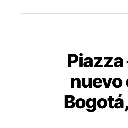
o
k
Piazza 
nuevo 
Bogotá,