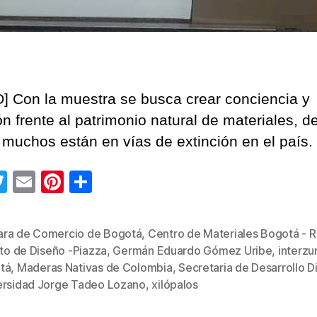
] Con la muestra se busca crear conciencia y
ón frente al patrimonio natural de materiales, d
 muchos están en vías de extinción en el país.
T
E
Pi
C
wi
m
nt
o
tt
ail
er
m
ra de Comercio de Bogotá
,
Centro de Materiales Bogotá - 
er
e
p
ito de Diseño -Piazza
,
Germán Eduardo Gómez Uribe
,
interz
s
st
ar
tá
,
Maderas Nativas de Colombia
,
Secretaria de Desarrollo Dis
ersidad Jorge Tadeo Lozano
,
xilópalos
tir