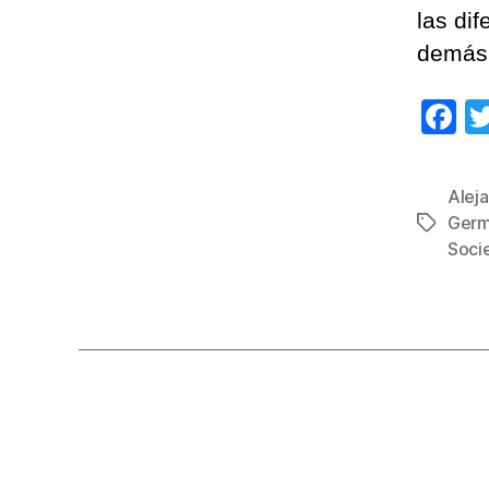
las dif
demás 
F
a
c
Aleja
e
Germ
Etiqueta
b
Soci
o
o
k