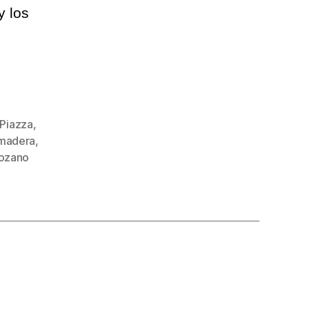
y los
-Piazza
,
imadera
,
Lozano