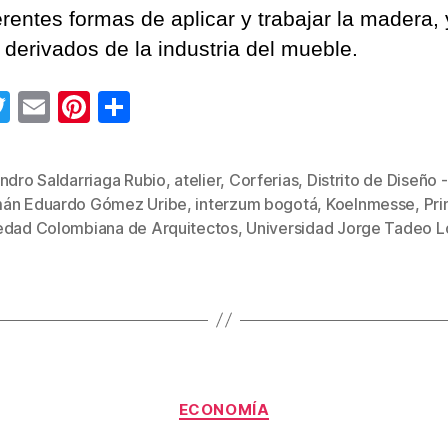
erentes formas de aplicar y trabajar la madera, 
derivados de la industria del mueble.
T
E
Pi
C
wi
m
nt
o
tt
ail
er
m
ndro Saldarriaga Rubio
,
atelier
,
Corferias
,
Distrito de Diseño 
er
e
p
án Eduardo Gómez Uribe
,
interzum bogotá
,
Koelnmesse
,
Pr
s
st
ar
edad Colombiana de Arquitectos
,
Universidad Jorge Tadeo 
tir
Categorías
ECONOMÍA