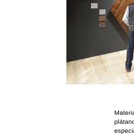
Materi
plátano
especi