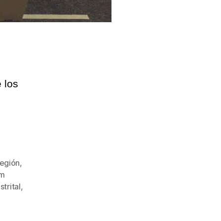
e los
Región
,
um
trital
,