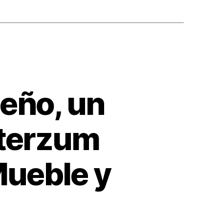
seño, un
nterzum
Mueble y