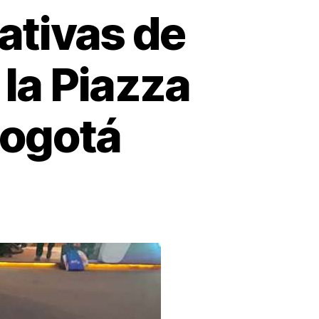
ativas de
la Piazza
Bogotá
cción
eras
vas
ombia,
rdible