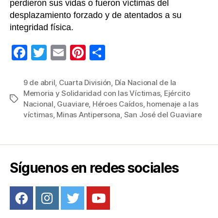
perdieron sus vidas o fueron víctimas del
desplazamiento forzado y de atentados a su
integridad física.
F
T
E
Pi
C
a
wi
m
nt
o
c
tt
ail
er
m
9 de abril
,
Cuarta División
,
Día Nacional de la
Memoria y Solidaridad con las Víctimas
,
Ejército
e
er
e
p
Etiquetas
Nacional
,
Guaviare
,
Héroes Caídos
,
homenaje a las
b
st
ar
víctimas
,
Minas Antipersona
,
San José del Guaviare
o
tir
o
k
Síguenos en redes sociales