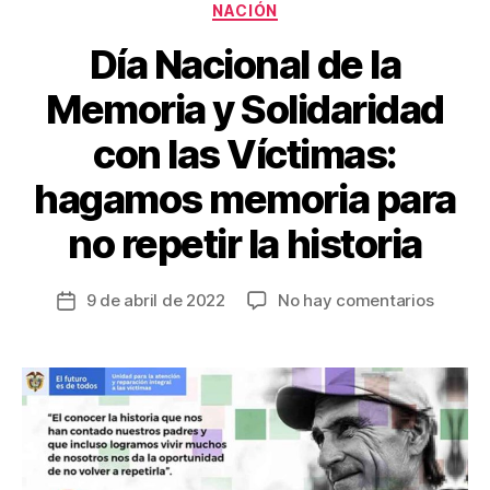
k
Categorías
NACIÓN
Día Nacional de la
Memoria y Solidaridad
con las Víctimas:
hagamos memoria para
no repetir la historia
en
9 de abril de 2022
No hay comentarios
Fecha
Día
de
Nacion
la
de
entrada
la
Memor
y
Solidar