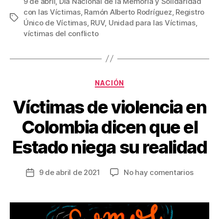
c
tt
ail
er
m
9 de abril
,
Día Nacional de la Memoria y Solidaridad
con las Víctimas
,
Ramón Alberto Rodríguez
,
Registro
e
er
e
p
Etiquetas
Único de Víctimas
,
RUV
,
Unidad para las Víctimas
,
b
st
ar
víctimas del conflicto
o
tir
o
k
Categorías
NACIÓN
Víctimas de violencia en
Colombia dicen que el
Estado niega su realidad
en
9 de abril de 2021
No hay comentarios
Fecha
Víctim
de
de
la
violenc
entrada
en