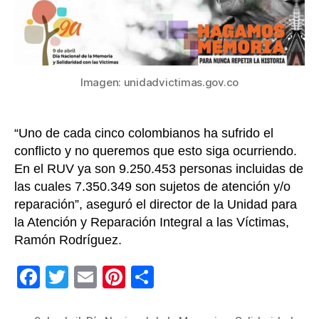
con
las
Víctima
hagam
memor
para
Imagen: unidadvictimas.gov.co
no
repetir
la
“Uno de cada cinco colombianos ha sufrido el
histori
conflicto y no queremos que esto siga ocurriendo.
En el RUV ya son 9.250.453 personas incluidas de
las cuales 7.350.349 son sujetos de atención y/o
reparación”, aseguró el director de la Unidad para
la Atención y Reparación Integral a las Víctimas,
Ramón Rodríguez.
F
T
E
Pi
C
a
wi
m
nt
o