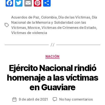
F
T
E
Pi
C
a
wi
m
nt
o
c
tt
ail
er
m
Acuerdos de Paz
,
Colombia
,
Día de las Víctimas
,
Día
Nacional de la Memoria y Solidaridad con las
e
er
e
p
Etiquetas
Víctimas
,
Movice
,
Víctimas de Crímenes de Estado
,
b
st
ar
Víctimas de violencia
o
tir
o
k
Categorías
NACIÓN
Ejército Nacional rindió
homenaje a las víctimas
en Guaviare
en
9 de abril de 2021
No hay comentarios
Fecha
Ejércit
de