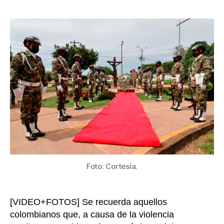
Nacion
la
rindió
entrada
homena
a
las
víctima
en
Guavia
Foto: Cortesía.
[VIDEO+FOTOS] Se recuerda aquellos
colombianos que, a causa de la violencia