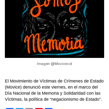
Colomb
dicen
que
el
Estado
niega
su
realida
Imagen @Movicecol
El Movimiento de Víctimas de Crímenes de Estado
(Movice) denunció este viernes, en el marco del
Día Nacional de la Memoria y Solidaridad con las
Víctimas, la política de “negacionismo de Estado”.