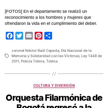
del
conflic
[FOTOS] En el departamento se realizó un
reconocimiento a los hombres y mujeres que
ofrendaron la vida en el cumplimiento del deber.
F
T
E
Pi
C
a
wi
m
nt
o
c
tt
ail
er
m
coronel Néstor Raúl Cepeda
,
Día Nacional de la
Memoria y Solidaridad con las Víctimas
,
Ley 1448 de
Etiquetas
e
er
e
p
2011
,
Policía Tolima
,
Tolima
b
st
ar
o
tir
o
Categorías
CULTURA Y DIVERSIÓN
k
Orquesta Filarmónica de
Bogotá regresó a la