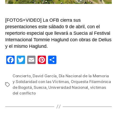
a
las
víctim
[FOTOS+VIDEO] La OFB cierra sus
presentaciones este sábado 9 de abril, con el
repertorio especial que llevará a Suecia al Festival
Internacional Tommie Haglund con obras de Delius
y el mismo Haglund.
F
T
E
Pi
C
a
wi
m
nt
o
c
tt
ail
er
m
Concierto
,
David García
,
Día Nacional de la Memoria
y Solidaridad con las Víctimas
,
Orquesta Filarmónica
e
er
e
p
Etiquetas
de Bogotá
,
Suecia
,
Universidad Nacional
,
víctimas
b
st
ar
del conflicto
o
tir
o