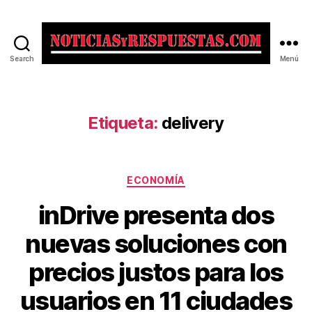
Search
Menú
Noticias
y
Respuestas
Etiqueta:
delivery
Categorías
ECONOMÍA
inDrive presenta dos
nuevas soluciones con
precios justos para los
usuarios en 11 ciudades