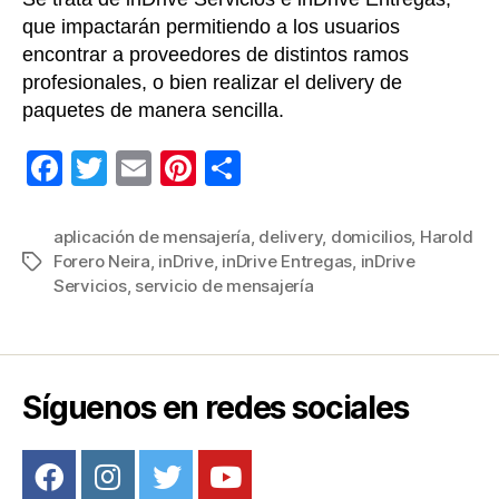
que impactarán permitiendo a los usuarios
encontrar a proveedores de distintos ramos
profesionales, o bien realizar el delivery de
paquetes de manera sencilla.
F
T
E
Pi
C
a
wi
m
nt
o
c
tt
ail
er
m
aplicación de mensajería
,
delivery
,
domicilios
,
Harold
Forero Neira
,
inDrive
,
inDrive Entregas
,
inDrive
Etiquetas
e
er
e
p
Servicios
,
servicio de mensajería
b
st
ar
o
tir
o
Síguenos en redes sociales
k