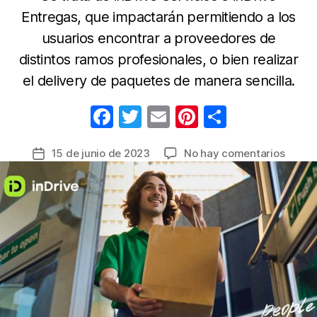
Entregas, que impactarán permitiendo a los
usuarios encontrar a proveedores de
distintos ramos profesionales, o bien realizar
el delivery de paquetes de manera sencilla.
F
T
E
Pi
C
a
w
m
nt
o
en
15 de junio de 2023
No hay comentarios
Fecha
c
itt
ail
er
m
inDriv
de
e
er
e
p
prese
la
dos
b
st
ar
entrada
nueva
o
tir
soluci
o
con
precio
k
justos
para
los