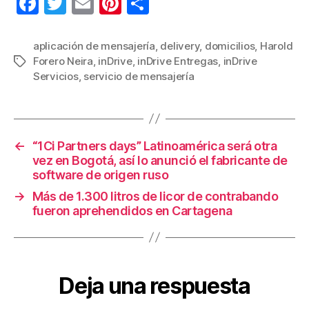
F
T
E
Pi
C
a
wi
m
nt
o
c
tt
ail
er
m
aplicación de mensajería
,
delivery
,
domicilios
,
Harold
Forero Neira
,
inDrive
,
inDrive Entregas
,
inDrive
Etiquetas
e
er
e
p
Servicios
,
servicio de mensajería
b
st
ar
o
tir
o
←
“1Ci Partners days” Latinoamérica será otra
k
vez en Bogotá, así lo anunció el fabricante de
software de origen ruso
→
Más de 1.300 litros de licor de contrabando
fueron aprehendidos en Cartagena
Deja una respuesta