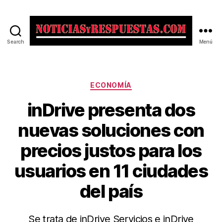
Search
Menú
Noticias
y
Respuestas
Categorías
ECONOMÍA
inDrive presenta dos
nuevas soluciones con
precios justos para los
usuarios en 11 ciudades
del país
Se trata de inDrive Servicios e inDrive