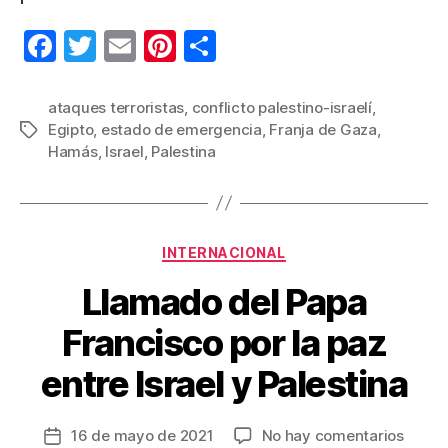
F
T
E
Pi
C
a
wi
m
nt
o
c
tt
ail
er
m
ataques terroristas
,
conflicto palestino-israelí
,
Egipto
,
estado de emergencia
,
Franja de Gaza
,
Etiquetas
e
er
e
p
Hamás
,
Israel
,
Palestina
b
st
ar
o
tir
o
Categorías
INTERNACIONAL
k
Llamado del Papa
Francisco por la paz
entre Israel y Palestina
en
16 de mayo de 2021
No hay comentarios
Fecha