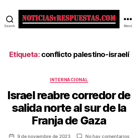
Search
Menú
Noticias
y
Respuestas
Etiqueta:
conflicto palestino-israelí
Categorías
INTERNACIONAL
Israel reabre corredor de
salida norte al sur de la
Franja de Gaza
en
9 de noviembre de 2023
No hay comentarios
Fecha