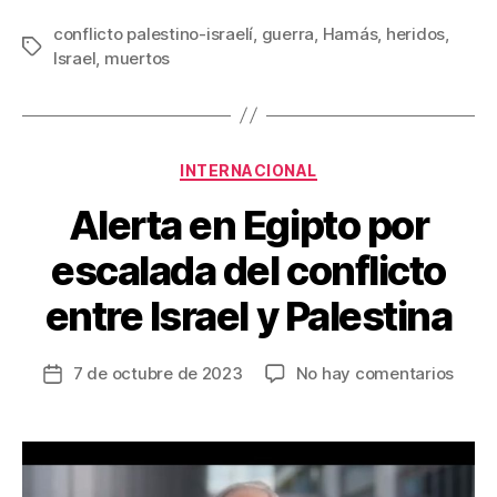
a
wi
m
nt
o
c
tt
ail
er
m
conflicto palestino-israelí
,
guerra
,
Hamás
,
heridos
,
Etiquetas
Israel
,
muertos
e
er
e
p
b
st
ar
o
tir
Categorías
o
INTERNACIONAL
k
Alerta en Egipto por
escalada del conflicto
entre Israel y Palestina
en
7 de octubre de 2023
No hay comentarios
Fecha
Alert
de
en
la
Egipt
entrada
por
esca