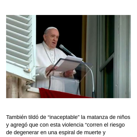
Llama
de
del
la
Papa
entrada
Franc
por
la
paz
entre
Israel
y
Palest
También tildó de “inaceptable” la matanza de niños
y agregó que con esta violencia “corren el riesgo
de degenerar en una espiral de muerte y