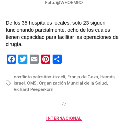
la
Foto: @WHOEMRO
Fran
de
Gaz
De los 35 hospitales locales, solo 23 siguen
funcionando parcialmente, ocho de los cuales
tienen capacidad para facilitar las operaciones de
cirugía.
F
T
E
Pi
C
a
wi
m
nt
o
c
tt
ail
er
m
conflicto palestino-israelí
,
Franja de Gaza
,
Hamás
,
Israel
,
OMS
,
Organización Mundial de la Salud
,
Etiquetas
e
er
e
p
Richard Peeperkorn
b
st
ar
o
tir
o
Categorías
INTERNACIONAL
k