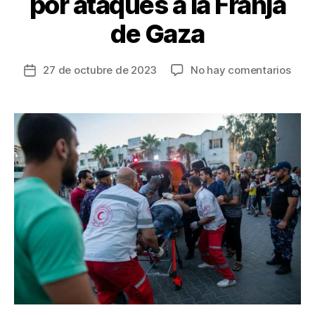
por ataques a la Franja
de Gaza
en
27 de octubre de 2023
No hay comentarios
Fecha
La
de
OMS
la
info
entrada
de
la
muer
de
16
trab
de
la
salu
por
ataq
a