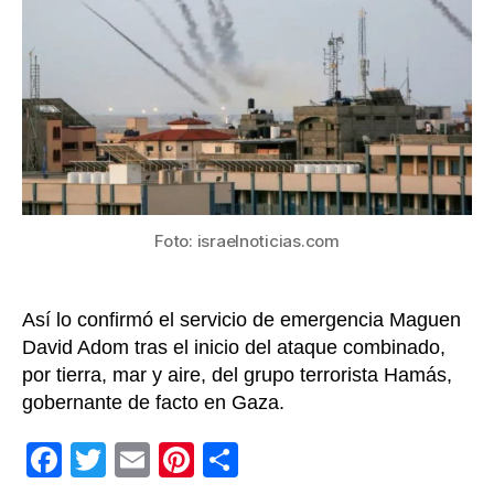
de
900
herid
en
el
ataq
de
Hamá
contr
Israel
Foto: israelnoticias.com
Así lo confirmó el servicio de emergencia Maguen
David Adom tras el inicio del ataque combinado,
por tierra, mar y aire, del grupo terrorista Hamás,
gobernante de facto en Gaza.
F
T
E
Pi
C