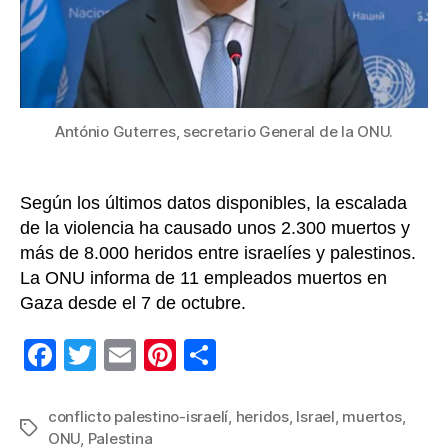
viern
para
trata
confl
pales
israel
António Guterres, secretario General de la ONU.
Según los últimos datos disponibles, la escalada
de la violencia ha causado unos 2.300 muertos y
más de 8.000 heridos entre israelíes y palestinos.
La ONU informa de 11 empleados muertos en
Gaza desde el 7 de octubre.
F
T
E
Pi
C
a
wi
m
nt
o
c
tt
ail
er
m
conflicto palestino-israelí
,
heridos
,
Israel
,
muertos
,
Etiquetas
ONU
,
Palestina