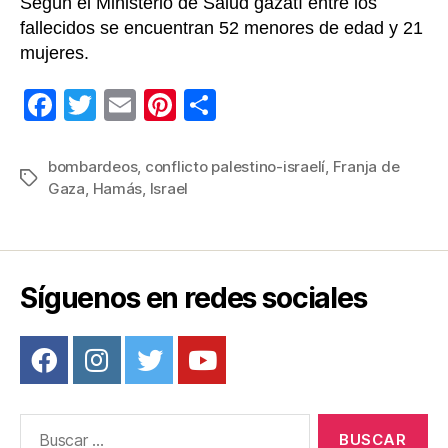
Según el Ministerio de Salud gazatí entre los
fallecidos se encuentran 52 menores de edad y 21
mujeres.
F
T
E
Pi
C
a
wi
m
nt
o
c
tt
ail
er
m
bombardeos
,
conflicto palestino-israelí
,
Franja de
Etiquetas
Gaza
,
Hamás
,
Israel
e
er
e
p
b
st
ar
o
tir
o
Síguenos en redes sociales
k
Buscar: