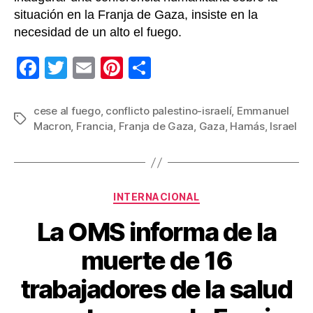
situación en la Franja de Gaza, insiste en la
necesidad de un alto el fuego.
F
T
E
Pi
C
a
wi
m
nt
o
c
tt
ail
er
m
cese al fuego
,
conflicto palestino-israelí
,
Emmanuel
Etiquetas
Macron
,
Francia
,
Franja de Gaza
,
Gaza
,
Hamás
,
Israel
e
er
e
p
b
st
ar
o
tir
Categorías
o
INTERNACIONAL
k
La OMS informa de la
muerte de 16
trabajadores de la salud