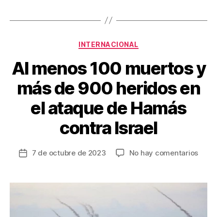
e
er
e
p
b
st
ar
o
tir
Categorías
o
INTERNACIONAL
k
Al menos 100 muertos y
más de 900 heridos en
el ataque de Hamás
contra Israel
en
7 de octubre de 2023
No hay comentarios
Fecha
Al
de
meno
la
100
entrada
muer
y
más