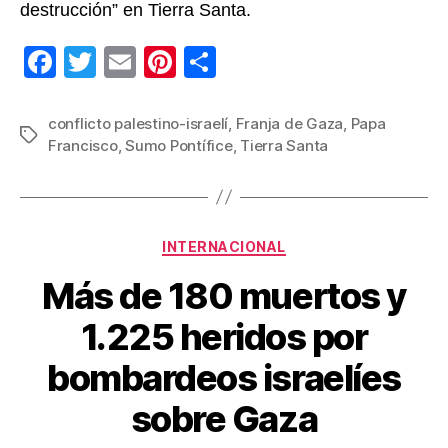
destrucción” en Tierra Santa.
F
T
E
Pi
C
a
wi
m
nt
o
c
tt
ail
er
m
conflicto palestino-israelí
,
Franja de Gaza
,
Papa
Etiquetas
Francisco
,
Sumo Pontífice
,
Tierra Santa
e
er
e
p
b
st
ar
o
tir
Categorías
o
INTERNACIONAL
k
Más de 180 muertos y
1.225 heridos por
bombardeos israelíes
sobre Gaza