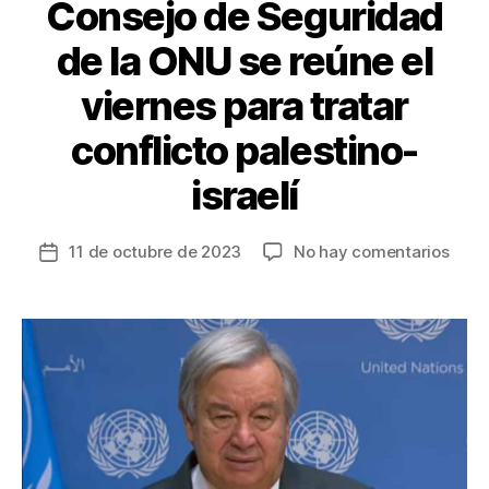
Consejo de Seguridad
de la ONU se reúne el
viernes para tratar
conflicto palestino-
israelí
en
11 de octubre de 2023
No hay comentarios
Fecha
Cons
de
de
la
Segu
entrada
de
la
ONU
se
reún
el