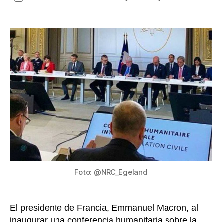
Isra
de
rea
la
cor
entrada
de
sali
nor
al
sur
de
la
Fra
de
Gaz
Foto: @NRC_Egeland
El presidente de Francia, Emmanuel Macron, al
inaugurar una conferencia humanitaria sobre la