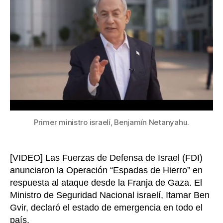
del
confl
entre
Israel
y
Pales
Primer ministro israelí, Benjamín Netanyahu.
[VIDEO] Las Fuerzas de Defensa de Israel (FDI)
anunciaron la Operación “Espadas de Hierro” en
respuesta al ataque desde la Franja de Gaza. El
Ministro de Seguridad Nacional israelí, Itamar Ben
Gvir, declaró el estado de emergencia en todo el
país.