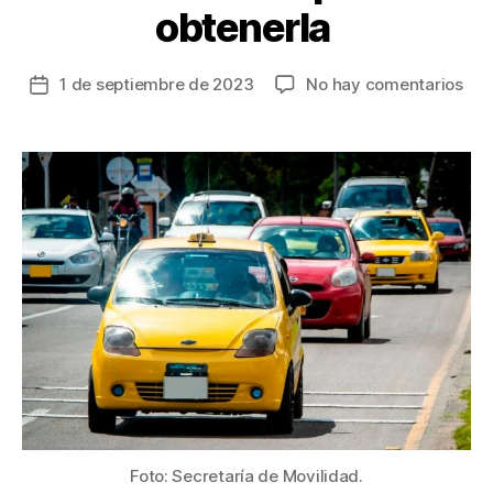
obtenerla
en
1 de septiembre de 2023
No hay comentarios
Fecha
Com
de
de
la
gas
entrada
est
son
los
pas
que
deb
seg
los
taxi
par
obt
Foto: Secretaría de Movilidad.