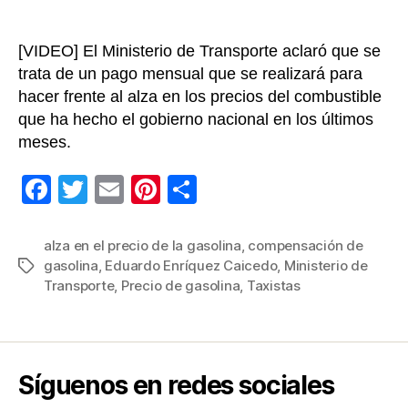
[VIDEO] El Ministerio de Transporte aclaró que se
trata de un pago mensual que se realizará para
hacer frente al alza en los precios del combustible
que ha hecho el gobierno nacional en los últimos
meses.
F
T
E
Pi
C
a
wi
m
nt
o
c
tt
ail
er
m
alza en el precio de la gasolina
,
compensación de
gasolina
,
Eduardo Enríquez Caicedo
,
Ministerio de
Etiquetas
e
er
e
p
Transporte
,
Precio de gasolina
,
Taxistas
b
st
ar
o
tir
o
Síguenos en redes sociales
k