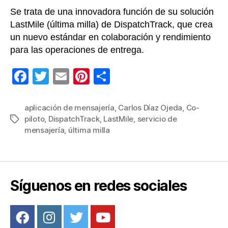
Se trata de una innovadora función de su solución
LastMile (última milla) de DispatchTrack, que crea
un nuevo estándar en colaboración y rendimiento
para las operaciones de entrega.
F
T
E
Pi
C
a
wi
m
nt
o
c
tt
ail
er
m
aplicación de mensajería
,
Carlos Díaz Ojeda
,
Co-
piloto
,
DispatchTrack
,
LastMile
,
servicio de
Etiquetas
e
er
e
p
mensajería
,
última milla
b
st
ar
o
tir
o
Síguenos en redes sociales
k