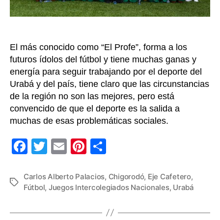
Alberto
Palacios
El más conocido como “El Profe”, forma a los
futuros ídolos del fútbol y tiene muchas ganas y
energía para seguir trabajando por el deporte del
Urabá y del país, tiene claro que las circunstancias
de la región no son las mejores, pero está
convencido de que el deporte es la salida a
muchas de esas problemáticas sociales.
F
T
E
Pi
C
a
wi
m
nt
o
c
tt
ail
er
m
Carlos Alberto Palacios
,
Chigorodó
,
Eje Cafetero
,
Etiquetas
Fútbol
,
Juegos Intercolegiados Nacionales
,
Urabá
e
er
e
p
b
st
ar