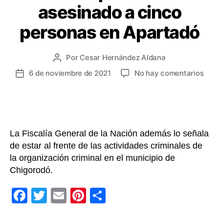
asesinado a cinco
personas en Apartadó
Por
Cesar Hernández Aldana
Autor
de
en
6 de noviembre de 2021
No hay comentarios
Fecha
la
A
de
entrada
la
la
cárc
entrada
alia
‘Mon
La Fiscalía General de la Nación además lo señala
sica
de estar al frente de las actividades criminales de
del
la organización criminal en el municipio de
‘Cla
del
Chigorodó.
Golf
que
F
T
E
Pi
C
habr
a
wi
m
nt
o
ases