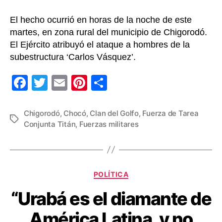
heridos
tras
El hecho ocurrió en horas de la noche de este
ataque
martes, en zona rural del municipio de Chigorodó.
del
El Ejército atribuyó el ataque a hombres de la
‘Clan
subestructura ‘Carlos Vásquez’.
del
Golfo’
F
T
E
Pi
C
a
a
wi
m
nt
o
una
patrulla
c
tt
ail
er
m
Chigorodó
,
Chocó
,
Clan del Golfo
,
Fuerza de Tarea
militar
Etiquetas
Conjunta Titán
,
Fuerzas militares
e
er
e
p
en
Chocó
b
st
ar
o
tir
Categorías
o
POLÍTICA
k
“Urabá es el diamante de
América Latina, y no