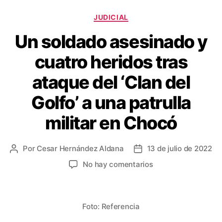
o
tir
Categorías
o
JUDICIAL
k
Un soldado asesinado y
cuatro heridos tras
ataque del ‘Clan del
Golfo’ a una patrulla
militar en Chocó
Por
Cesar Hernández Aldana
13 de julio de 2022
Autor
Fecha
de
de
en
No hay comentarios
la
la
Un
entrada
entrada
soldado
asesinado
Foto: Referencia
y
cuatro