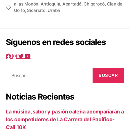
c
tt
ail
er
m
a
alias Monón
,
Antioquia
,
Apartadó
,
Chigorodó
,
Clan del
Etiquetas
cinc
Golfo
,
Sicariato
,
Urabá
e
er
e
p
pers
b
st
ar
en
Apa
o
tir
o
Síguenos en redes sociales
k
Buscar:
Noticias Recientes
La música, sabor y pasión caleña acompañarán a
los competidores de La Carrera del Pacífico-
Cali 10K