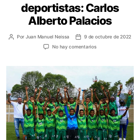
deportistas: Carlos
Alberto Palacios
Por
Juan Manuel Neissa
9 de octubre de 2022
Autor
Fecha
de
de
en
No hay comentarios
la
la
Los
entrada
entrada
Juegos
Intercolegiados
Nacionales
mejoran
la
calidad
de
vida
de
los
deportistas:
Carlos