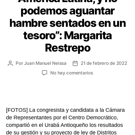
podemos aguantar
hambre sentados en un
tesoro”: Margarita
Restrepo
Por
Juan Manuel Neissa
21 de febrero de 2022
Autor
Fecha
de
de
en
No hay comentarios
la
la
“Urabá
entrada
entrada
es
el
diamante
de
[FOTOS] La congresista y candidata a la Cámara
América
de Representantes por el Centro Democrático,
Latina,
compartió en el Urabá Antioqueño los resultados
y
no
de su gestión y su proyecto de ley de Distritos