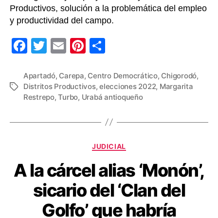
podemos
Productivos, solución a la problemática del empleo
aguantar
y productividad del campo.
hambre
sentados
F
T
E
Pi
C
en
a
wi
m
nt
o
un
tesoro”:
c
tt
ail
er
m
Apartadó
,
Carepa
,
Centro Democrático
,
Chigorodó
,
Margarita
Distritos Productivos
,
elecciones 2022
,
Margarita
Etiquetas
e
er
e
p
Restrepo
Restrepo
,
Turbo
,
Urabá antioqueño
b
st
ar
o
tir
o
Categorías
JUDICIAL
k
A la cárcel alias ‘Monón’,
sicario del ‘Clan del
Golfo’ que habría