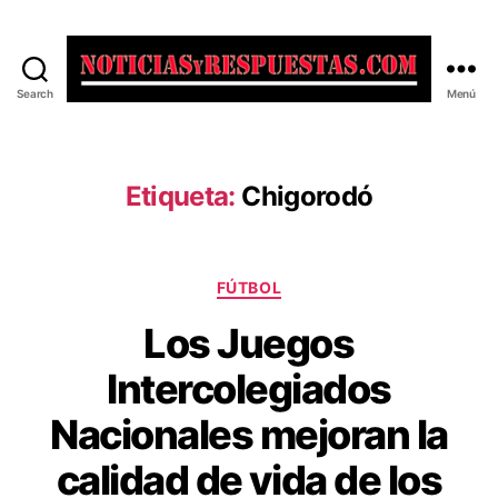
Search
Menú
Noticias
y
Respuestas
Etiqueta:
Chigorodó
Categorías
FÚTBOL
Los Juegos
Intercolegiados
Nacionales mejoran la
calidad de vida de los