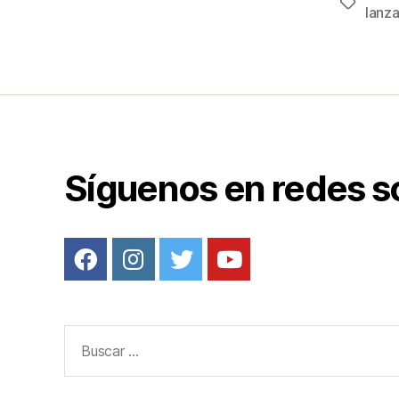
Etiqueta
e
lanz
b
o
o
k
Síguenos en redes s
Buscar: