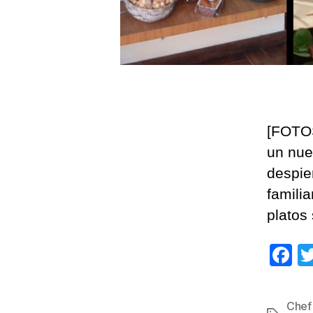
[FOTOS
un nue
despie
famili
platos 
F
a
c
Chef