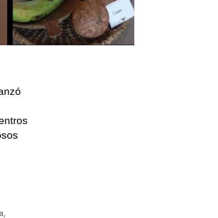
lanzó
entros
osos
a
,