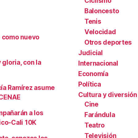
Ciclismo
Baloncesto
Tenis
Velocidad
nó como nuevo
Otros deportes
Judicial
gloria, con la
Internacional
Economía
Política
cía Ramírez asume
Cultura y diversión
l CENAE
Cine
mpañarán a los
Farándula
ico-Cali 10K
Teatro
Televisión