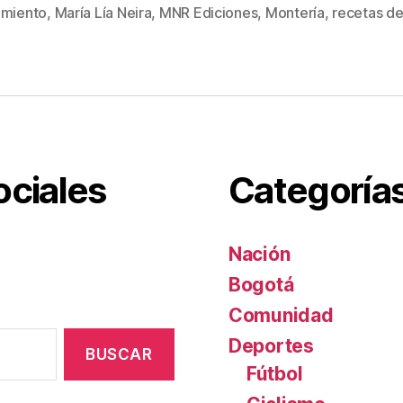
s
er
e
p
amiento
,
María Lía Neira
,
MNR Ediciones
,
Montería
,
recetas de
st
ar
tir
ociales
Categoría
Nación
Bogotá
Comunidad
Deportes
Fútbol