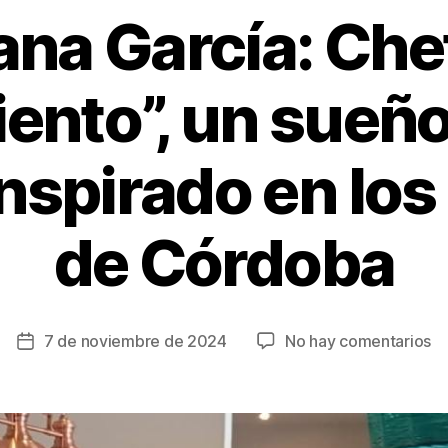
ana García: Che
nto”, un sueño
inspirado en los
de Córdoba
e
7 de noviembre de 2024
No hay comentarios
Fecha
“D
de
Ga
la
C
entrada
e