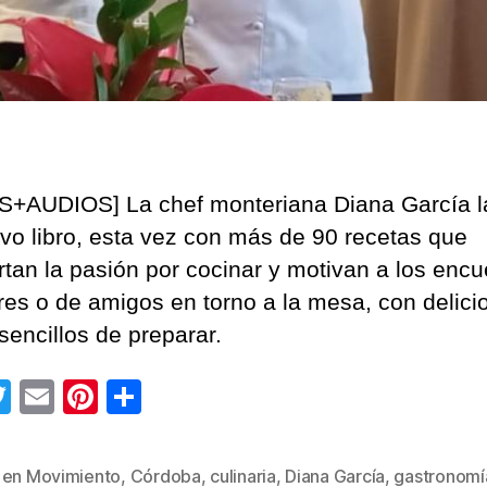
+AUDIOS] La chef monteriana Diana García 
vo libro, esta vez con más de 90 recetas que
rtan la pasión por cocinar y motivan a los encu
ares o de amigos en torno a la mesa, con delici
sencillos de preparar.
T
E
Pi
C
wi
m
nt
o
tt
ail
er
m
 en Movimiento
,
Córdoba
,
culinaria
,
Diana García
,
gastronomí