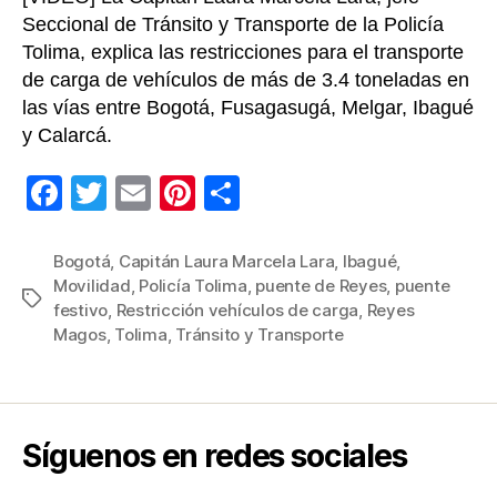
Seccional de Tránsito y Transporte de la Policía
Tolima, explica las restricciones para el transporte
de carga de vehículos de más de 3.4 toneladas en
las vías entre Bogotá, Fusagasugá, Melgar, Ibagué
y Calarcá.
F
T
E
Pi
C
a
wi
m
nt
o
c
tt
ail
er
m
Bogotá
,
Capitán Laura Marcela Lara
,
Ibagué
,
Movilidad
,
Policía Tolima
,
puente de Reyes
,
puente
e
er
e
p
Etiquetas
festivo
,
Restricción vehículos de carga
,
Reyes
b
st
ar
Magos
,
Tolima
,
Tránsito y Transporte
o
tir
o
k
Síguenos en redes sociales