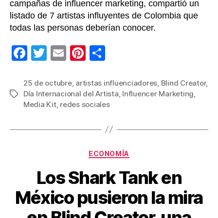
campañas de influencer marketing, compartió un
listado de 7 artistas influyentes de Colombia que
todas las personas deberían conocer.
F
T
E
Pi
C
a
wi
m
nt
o
c
tt
ail
er
m
25 de octubre
,
artistas influenciadores
,
Blind Creator
,
Día Internacional del Artista
,
Influencer Marketing
,
Etiquetas
e
er
e
p
Media Kit
,
redes sociales
b
st
ar
o
tir
o
Categorías
ECONOMÍA
k
Los Shark Tank en
México pusieron la mira
en Blind Creator, una