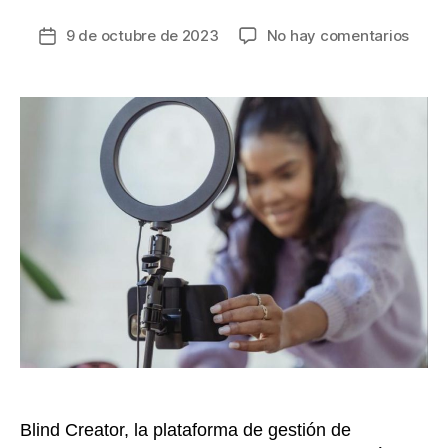
en
9 de octubre de 2023
No hay comentarios
Fecha
Apro
de
el
la
alca
entrada
de
las
rede
socia
con
el
impa
de
artis
influ
Blind Creator, la plataforma de gestión de