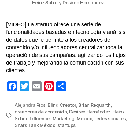
Heinz Sohm y Desireé Hernández.
mexi
[VIDEO] La startup ofrece una serie de
funcionalidades basadas en tecnología y análisis
de datos que le permite a los creadores de
contenido y/o influenciadores centralizar toda la
operación de sus campañas, agilizando los flujos
de trabajo y mejorando la comunicación con sus
clientes.
F
T
E
Pi
C
a
wi
m
nt
o
c
tt
ail
er
m
Alejandra Ríos
,
Blind Creator
,
Brian Requarth
,
creadores de contenido
,
Desireé Hernández
,
Heinz
e
er
e
p
Etiquetas
Sohm
,
Influencer Marketing
,
México
,
redes sociales
,
b
st
ar
Shark Tank México
,
startups
o
tir