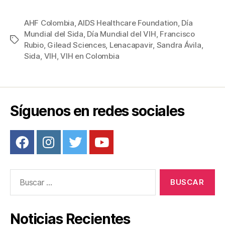
a
wi
m
nt
o
c
tt
ail
er
m
AHF Colombia
,
AIDS Healthcare Foundation
,
Día
Mundial del Sida
,
Día Mundial del VIH
,
Francisco
e
er
e
p
Etiquetas
Rubio
,
Gilead Sciences
,
Lenacapavir
,
Sandra Ávila
,
b
st
ar
Sida
,
VIH
,
VIH en Colombia
o
tir
o
k
Síguenos en redes sociales
Buscar:
Noticias Recientes