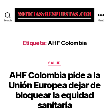
Search
Menú
Noticias
y
Respuestas
Etiqueta:
AHF Colombia
Categorías
SALUD
AHF Colombia pide a la
Unión Europea dejar de
bloquear la equidad
sanitaria