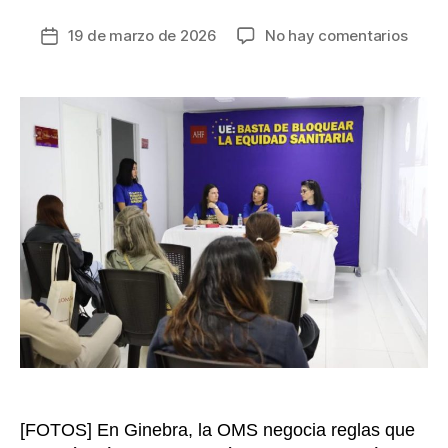
en
19 de marzo de 2026
No hay comentarios
Fecha
AHF
de
Colo
la
pide
entrada
a
la
Unión
Europ
dejar
de
bloqu
la
equi
sanita
[FOTOS] En Ginebra, la OMS negocia reglas que