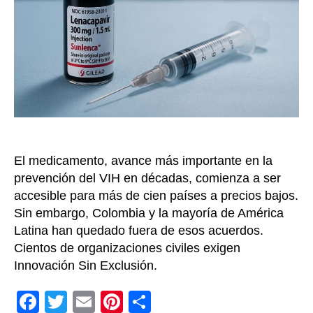
que
excl
del
acu
de
prec
bajo
par
adqu
Len
El medicamento, avance más importante en la
prevención del VIH en décadas, comienza a ser
accesible para más de cien países a precios bajos.
Sin embargo, Colombia y la mayoría de América
Latina han quedado fuera de esos acuerdos.
Cientos de organizaciones civiles exigen
Innovación Sin Exclusión.
F
T
E
Pi
C