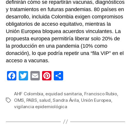
definirán cómo se repartirán vacunas, diagnósticos
y tratamientos en futuras pandemias. 80 países en
desarrollo, incluida Colombia exigen compromisos
obligatorios de acceso equitativo, mientras la
Unión Europea bloquea acuerdos vinculantes. La
propuesta europea permitiría liberar solo 20% de
la producción en una pandemia (10% como
donación), lo que podría repetir una “fila VIP” en el
acceso a vacunas.
F
T
E
Pi
C
a
wi
m
nt
o
c
tt
ail
er
m
AHF Colombia
,
equidad sanitaria
,
Francisco Rubio
,
OMS
,
PABS
,
salud
,
Sandra Ávila
,
Unión Europea
,
Etiquetas
e
er
e
p
vigilancia epidemiológica
b
st
ar
o
tir