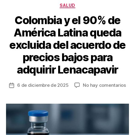
o
Categorías
SALUD
k
Colombia y el 90% de
América Latina queda
excluida del acuerdo de
precios bajos para
adquirir Lenacapavir
en
6 de diciembre de 2025
No hay comentarios
Fecha
Col
de
y
la
el
entrada
90%
de
Amé
Lati