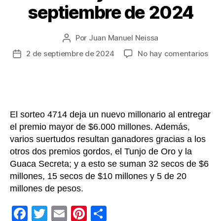
septiembre de 2024
Por
Juan Manuel Neissa
Autor
de
en
2 de septiembre de 2024
No hay comentarios
Fecha
la
Lot
de
entrada
de
la
Cun
entrada
Res
sor
El sorteo 4714 deja un nuevo millonario al entregar
471
el premio mayor de $6.000 millones. Además,
de
varios suertudos resultan ganadores gracias a los
hoy
lun
otros dos premios gordos, el Tunjo de Oro y la
2
Guaca Secreta; y a esto se suman 32 secos de $6
sep
millones, 15 secos de $10 millones y 5 de 20
de
millones de pesos.
20
F
T
E
Pi
C