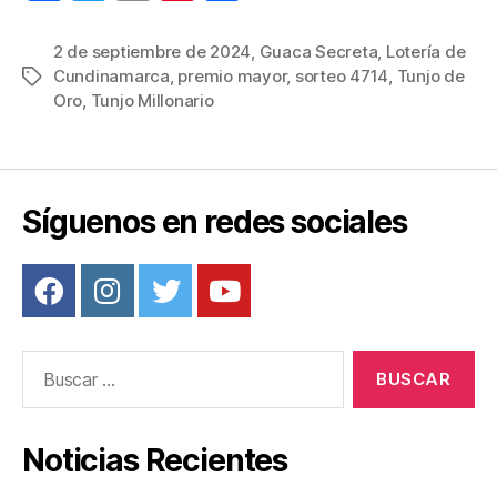
a
wi
m
nt
o
c
tt
ail
er
m
2 de septiembre de 2024
,
Guaca Secreta
,
Lotería de
Cundinamarca
,
premio mayor
,
sorteo 4714
,
Tunjo de
Etiquetas
e
er
e
p
Oro
,
Tunjo Millonario
b
st
ar
o
tir
o
Síguenos en redes sociales
k
Buscar:
Noticias Recientes