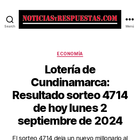
Search
Menú
Noticias
y
Respuestas
Categorías
ECONOMÍA
Lotería de
Cundinamarca:
Resultado sorteo 4714
de hoy lunes 2
septiembre de 2024
El sorteo 4714 deja un nuevo millonario al