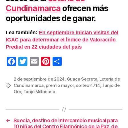
Cundinamarca
ofrecen más
oportunidades de ganar.
Lea también:
En septiembre inician visitas del
IGAC para determinar el Índice de Valoración
Predial en 22 ciudades del país
F
T
E
Pi
C
a
wi
m
nt
o
c
tt
ail
er
m
2 de septiembre de 2024
,
Guaca Secreta
,
Lotería de
Cundinamarca
,
premio mayor
,
sorteo 4714
,
Tunjo de
Etiquetas
e
er
e
p
Oro
,
Tunjo Millonario
b
st
ar
o
tir
o
←
Suecia, destino de intercambio musical para
k
10 niñas del Centro Filarmónico de la Paz, de