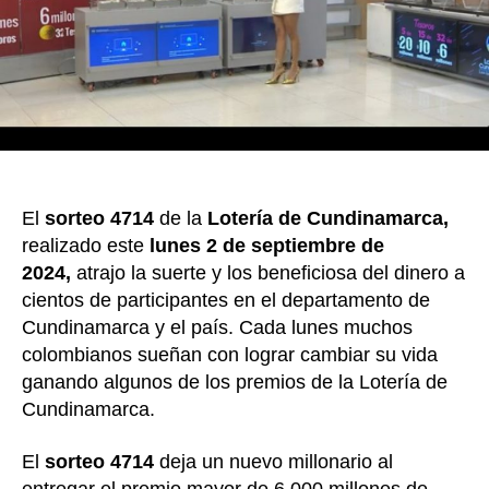
k
hoy
lun
2
sep
de
20
El
sorteo 4714
de la
Lotería de Cundinamarca,
realizado este
lunes 2 de septiembre de
2024,
atrajo la suerte y los beneficiosa del dinero a
cientos de participantes en el departamento de
Cundinamarca y el país. Cada lunes muchos
colombianos sueñan con lograr cambiar su vida
ganando algunos de los premios de la Lotería de
Cundinamarca.
El
sorteo 4714
deja un nuevo millonario al
entregar el premio mayor de 6.000 millones de