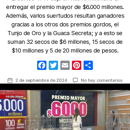
entregar el premio mayor de $6.000 millones.
Además, varios suertudos resultan ganadores
gracias a los otros dos premios gordos, el
Tunjo de Oro y la Guaca Secreta; y a esto se
suman 32 secos de $6 millones, 15 secos de
$10 millones y 5 de 20 millones de pesos.
F
T
E
Pi
C
a
w
m
nt
o
en
2 de septiembre de 2024
No hay comentarios
Fecha
c
itt
ail
er
m
Lot
de
e
er
e
p
de
la
Cun
b
st
ar
entrada
Res
o
tir
sor
o
471
de