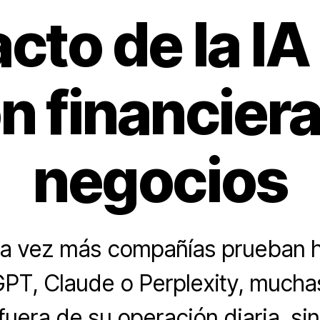
cto de la IA 
n financiera
negocios
a vez más compañías prueban h
T, Claude o Perplexity, muchas
fuera de su operación diaria, si