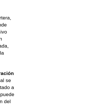
tera,
nde
ivo
n
ada,
la
ración
ial se
itado a
o puede
n del