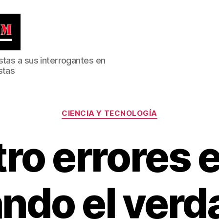
stas a sus interrogantes en
stas
Categorías
CIENCIA Y TECNOLOGÍA
ro errores 
ando el verd