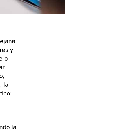
lejana
res y
e o
ar
o,
 la
tico:
n
ndo la