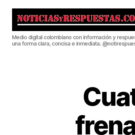
Noticias
Medio digital colombiano con información y respue
y
una forma clara, concisa e inmediata. @notirespue
Respuestas
Cuat
fren