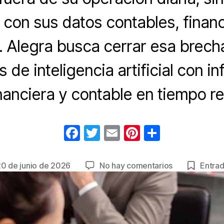
 con sus datos contables, finan
. Alegra busca cerrar esa brecha
s de inteligencia artificial con i
nanciera y contable en tiempo re
F
T
E
Pi
C
a
wi
m
nt
o
c
tt
ail
er
m
en
0 de junio de 2026
No hay comentarios
Entrad
ha
e
er
e
p
Cuatro
errores
b
st
ar
están
rada
o
tir
frenando