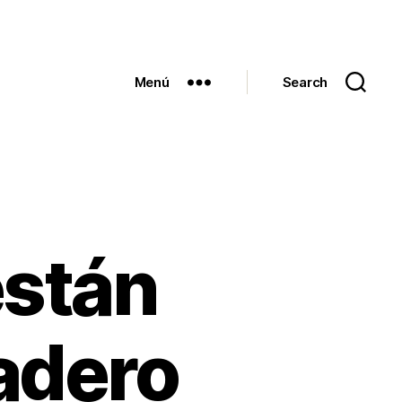
Menú
Search
están
adero