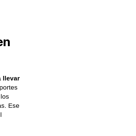
en
llevar
portes
 los
as. Ese
l