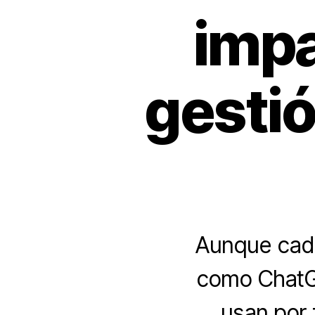
impa
gestió
Aunque cad
como ChatGP
usan por 