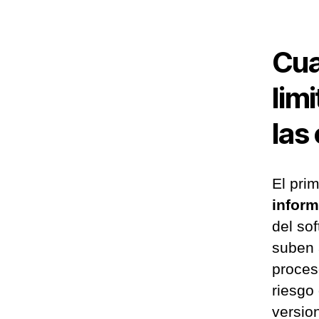
Cua
lim
las
El pri
inform
del so
suben 
proces
riesgo
versio