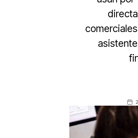
directa
comerciales
asistente
fi
2
Fec
de
la
ent