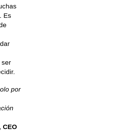
muchas
. Es
 de
dar
 ser
cidir.
solo por
ación
, CEO