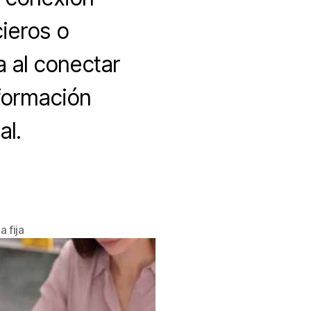
cieros o
 al conectar
nformación
al.
a fija