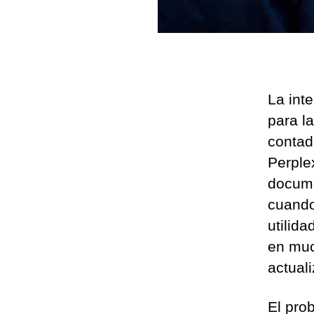
La inte
para l
contad
Perplex
docume
cuando
utilida
en muc
actual
El pro