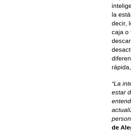
intelig
la est
decir, 
caja o
descar
desact
difere
rápida,
“La int
estar 
entend
actual
person
de Ale