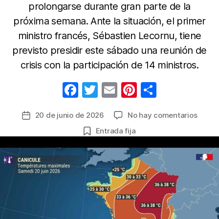
prolongarse durante gran parte de la
próxima semana. Ante la situación, el primer
ministro francés, Sébastien Lecornu, tiene
previsto presidir este sábado una reunión de
crisis con la participación de 14 ministros.
F
T
E
Pi
C
a
w
m
nt
o
en
20 de junio de 2026
No hay comentarios
Fecha
c
itt
ail
er
m
Alerta
de
Entrada fija
e
er
e
p
Naran
la
en
b
st
ar
entrada
Franci
o
tir
por
o
ola
de
k
calor
extre