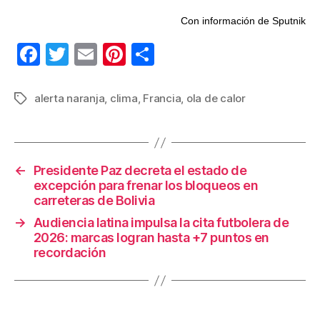
Con información de Sputnik
F
T
E
Pi
C
a
wi
m
nt
o
c
tt
ail
er
m
alerta naranja
,
clima
,
Francia
,
ola de calor
Etiquetas
e
er
e
p
b
st
ar
o
tir
←
Presidente Paz decreta el estado de
excepción para frenar los bloqueos en
o
carreteras de Bolivia
k
→
Audiencia latina impulsa la cita futbolera de
2026: marcas logran hasta +7 puntos en
recordación