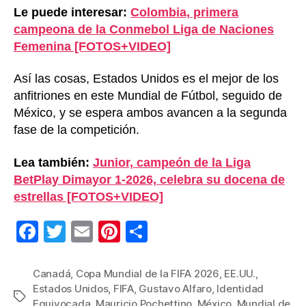
Le puede interesar:
Colombia, primera
campeona de la Conmebol Liga de Naciones
Femenina [FOTOS+VIDEO]
Así las cosas, Estados Unidos es el mejor de los
anfitriones en este Mundial de Fútbol, seguido de
México, y se espera ambos avancen a la segunda
fase de la competición.
Lea también:
Junior, campeón de la Liga
BetPlay Dimayor 1-2026, celebra su docena de
estrellas [FOTOS+VIDEO]
F
T
E
Pi
C
a
wi
m
nt
o
c
tt
ail
er
m
Canadá
,
Copa Mundial de la FIFA 2026
,
EE.UU.
,
Estados Unidos
,
FIFA
,
Gustavo Alfaro
,
Identidad
e
er
e
p
Etiquetas
Equivocada
,
Mauricio Pochettino
,
México
,
Mundial de