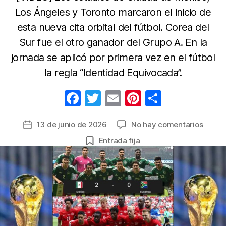
Los Ángeles y Toronto marcaron el inicio de
esta nueva cita orbital del fútbol. Corea del
Sur fue el otro ganador del Grupo A. En la
jornada se aplicó por primera vez en el fútbol
la regla “Identidad Equivocada”.
F
T
E
Pi
C
a
w
m
nt
o
en
13 de junio de 2026
No hay comentarios
Fecha
c
itt
ail
er
m
Mundi
de
Entrada fija
e
er
e
p
FIFA
la
2026:
b
st
ar
entrada
Méxic
o
tir
y
o
Estad
Unido
k
hicier
respet