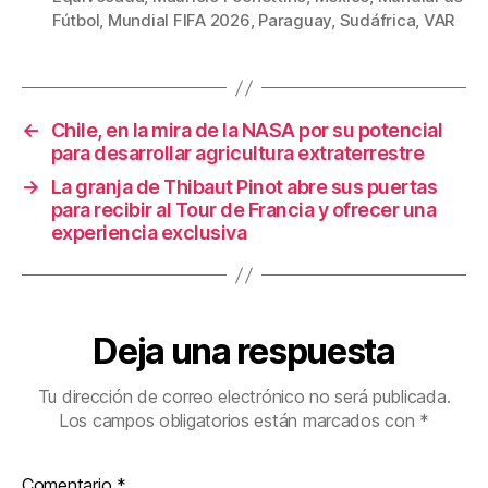
b
st
ar
Fútbol
,
Mundial FIFA 2026
,
Paraguay
,
Sudáfrica
,
VAR
o
tir
o
k
←
Chile, en la mira de la NASA por su potencial
para desarrollar agricultura extraterrestre
→
La granja de Thibaut Pinot abre sus puertas
para recibir al Tour de Francia y ofrecer una
experiencia exclusiva
Deja una respuesta
Tu dirección de correo electrónico no será publicada.
Los campos obligatorios están marcados con
*
Comentario
*