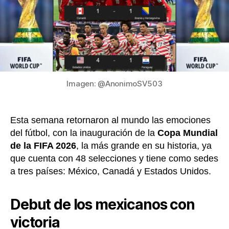
su
localía
Canad
quedó
en
deuda
Imagen: @AnonimoSV503
Esta semana retornaron al mundo las emociones
del fútbol, con la inauguración de la
Copa Mundial
de la FIFA 2026
, la más grande en su historia, ya
que cuenta con 48 selecciones y tiene como sedes
a tres países: México, Canadá y Estados Unidos.
Debut de los mexicanos con
victoria