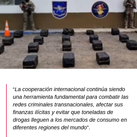
o
tir
afecta
o
a
redes
k
del
narcot
transn
“
La cooperación internacional continúa siendo
una herramienta fundamental para combatir las
redes criminales transnacionales, afectar sus
finanzas ilícitas y evitar que toneladas de
drogas lleguen a los mercados de consumo en
diferentes regiones del mundo
”.