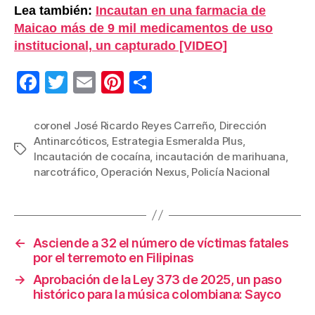
Lea también:
Incautan en una farmacia de
Maicao más de 9 mil medicamentos de uso
institucional, un capturado [VIDEO]
F
T
E
Pi
C
a
wi
m
nt
o
c
tt
ail
er
m
coronel José Ricardo Reyes Carreño
,
Dirección
Antinarcóticos
,
Estrategia Esmeralda Plus
,
e
er
e
p
Etiquetas
Incautación de cocaína
,
incautación de marihuana
,
b
st
ar
narcotráfico
,
Operación Nexus
,
Policía Nacional
o
tir
o
k
←
Asciende a 32 el número de víctimas fatales
por el terremoto en Filipinas
→
Aprobación de la Ley 373 de 2025, un paso
histórico para la música colombiana: Sayco