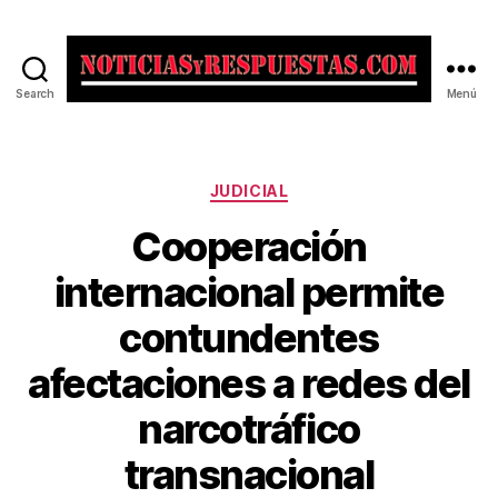
Search
Menú
Noticias
y
Respuestas
Categorías
JUDICIAL
Cooperación
internacional permite
contundentes
afectaciones a redes del
narcotráfico
transnacional