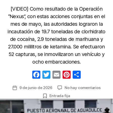
[VIDEO] Como resultado de la Operación
“Nexus”, con estas acciones conjuntas en el
mes de mayo, las autoridades lograron la
incautación de 19.7 toneladas de clorhidrato
de cocaína, 2.9 toneladas de marihuana y
27.000 mililitros de ketamina. Se efectuaron
52 capturas, se inmovilizaron un vehículo y
ocho embarcaciones.
F
T
E
Pi
C
a
w
m
nt
o
en
9 de junio de 2026
No hay comentarios
Fecha
c
itt
ail
er
m
Cooper
de
Entrada fija
e
er
e
p
interna
la
permit
b
st
ar
entrada
contun