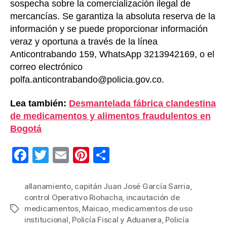
sospecha sobre la comercialización ilegal de
mercancías. Se garantiza la absoluta reserva de la
información y se puede proporcionar información
veraz y oportuna a través de la línea
Anticontrabando 159, WhatsApp 3213942169, o el
correo electrónico
polfa.anticontrabando@policia.gov.co.
Lea también:
Desmantelada fábrica clandestina
de medicamentos y alimentos fraudulentos en
Bogotá
F
T
E
Pi
C
a
wi
m
nt
o
c
tt
ail
er
m
allanamiento
,
capitán Juan José García Sarria
,
control Operativo Riohacha
,
incautación de
e
er
e
p
medicamentos
,
Maicao
,
medicamentos de uso
Etiquetas
b
st
ar
institucional
,
Policía Fiscal y Aduanera
,
Policía