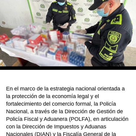
o
Maica
más
k
de
9
mil
medic
de
uso
institu
un
captur
En el marco de la estrategia nacional orientada a
la protección de la economía legal y el
fortalecimiento del comercio formal, la Policía
Nacional, a través de la Dirección de Gestión de
Policía Fiscal y Aduanera (POLFA), en articulación
con la Dirección de Impuestos y Aduanas
Nacionales (DIAN) y la Fiscalía General de la