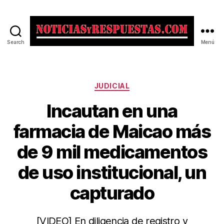
Search
Menú
Noticias
y
Respuestas
Categorías
JUDICIAL
Incautan en una
farmacia de Maicao más
de 9 mil medicamentos
de uso institucional, un
capturado
[VIDEO] En diligencia de registro y