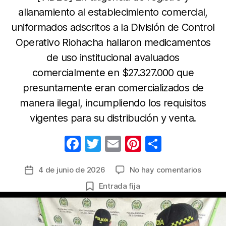
allanamiento al establecimiento comercial,
uniformados adscritos a la División de Control
Operativo Riohacha hallaron medicamentos
de uso institucional avaluados
comercialmente en $27.327.000 que
presuntamente eran comercializados de
manera ilegal, incumpliendo los requisitos
vigentes para su distribución y venta.
F
T
E
Pi
C
a
w
m
nt
o
en
4 de junio de 2026
No hay comentarios
Fecha
c
itt
ail
er
m
Incaut
de
Entrada fija
e
er
e
p
en
la
una
b
st
ar
entrada
farmac
o
tir
de