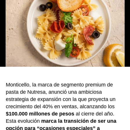
o
40%
apalan
k
en
innova
y
lidera
de
la
catego
Monticello, la marca de segmento premium de
pasta de Nutresa, anunció una ambiciosa
estrategia de expansión con la que proyecta un
crecimiento del 40% en ventas, alcanzando los
$100.000 millones de pesos
al cierre del año.
Esta evolución
marca la transición de ser una
opción para “ocasiones especiales” a