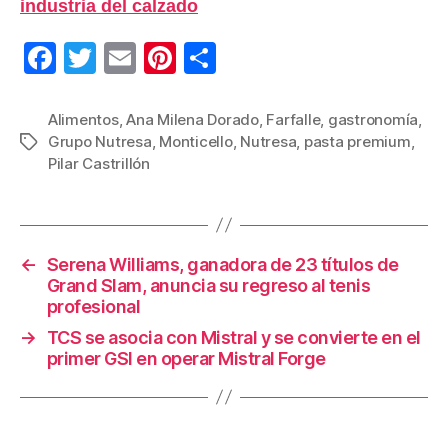
industria del calzado
F
T
E
Pi
C
a
wi
m
nt
o
c
tt
ail
er
m
Alimentos
,
Ana Milena Dorado
,
Farfalle
,
gastronomía
,
Grupo Nutresa
,
Monticello
,
Nutresa
,
pasta premium
,
Etiquetas
e
er
e
p
Pilar Castrillón
b
st
ar
o
tir
o
←
Serena Williams, ganadora de 23 títulos de
k
Grand Slam, anuncia su regreso al tenis
profesional
→
TCS se asocia con Mistral y se convierte en el
primer GSI en operar Mistral Forge