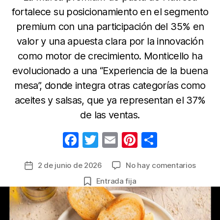
fortalece su posicionamiento en el segmento
premium con una participación del 35% en
valor y una apuesta clara por la innovación
como motor de crecimiento. Monticello ha
evolucionado a una “Experiencia de la buena
mesa”, donde integra otras categorías como
aceites y salsas, que ya representan el 37%
de las ventas.
F
T
E
Pi
C
a
w
m
nt
o
en
2 de junio de 2026
No hay comentarios
Fecha
c
itt
ail
er
m
Montic
de
Entrada fija
e
er
e
p
proyec
la
un
b
st
ar
entrada
crecim
o
tir
del