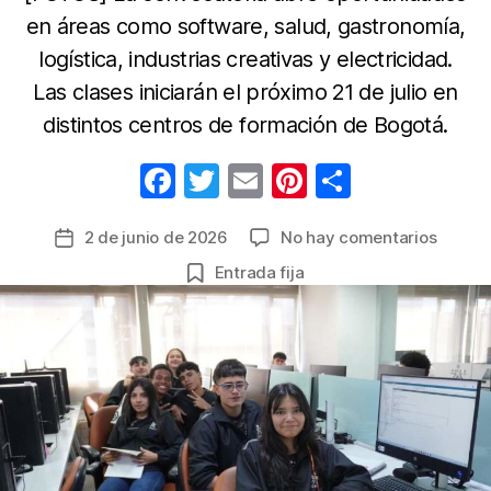
en áreas como software, salud, gastronomía,
logística, industrias creativas y electricidad.
Las clases iniciarán el próximo 21 de julio en
distintos centros de formación de Bogotá.
F
T
E
Pi
C
a
w
m
nt
o
en
2 de junio de 2026
No hay comentarios
Fecha
c
itt
ail
er
m
El
de
Entrada fija
e
er
e
p
SENA
la
oferta
b
st
ar
entrada
más
o
tir
de
o
9.300
cupos
k
en
Bogot
en