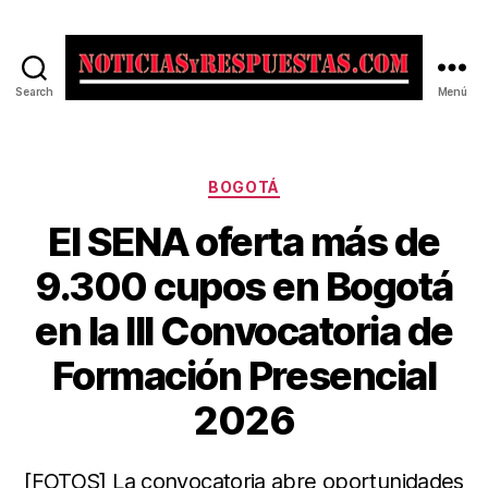
Search
Menú
Noticias
y
Respuestas
Categorías
BOGOTÁ
El SENA oferta más de
9.300 cupos en Bogotá
en la III Convocatoria de
Formación Presencial
2026
[FOTOS] La convocatoria abre oportunidades