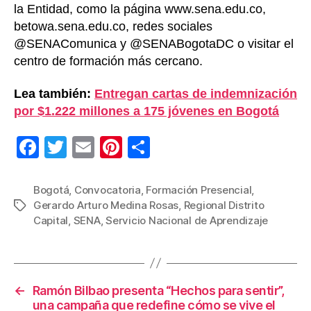
la Entidad, como la página www.sena.edu.co,
betowa.sena.edu.co, redes sociales
@SENAComunica y @SENABogotaDC o visitar el
centro de formación más cercano.
Lea también:
Entregan cartas de indemnización
por $1.222 millones a 175 jóvenes en Bogotá
F
T
E
Pi
C
a
wi
m
nt
o
c
tt
ail
er
m
Bogotá
,
Convocatoria
,
Formación Presencial
,
Gerardo Arturo Medina Rosas
,
Regional Distrito
Etiquetas
e
er
e
p
Capital
,
SENA
,
Servicio Nacional de Aprendizaje
b
st
ar
o
tir
o
←
Ramón Bilbao presenta “Hechos para sentir”,
k
una campaña que redefine cómo se vive el