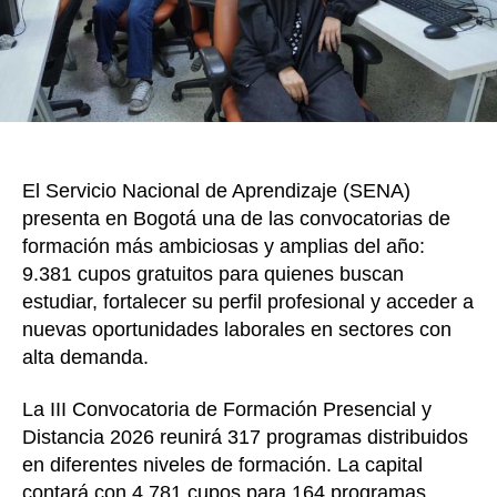
la
III
Convoc
de
Formac
Presen
2026
El Servicio Nacional de Aprendizaje (SENA)
presenta en Bogotá una de las convocatorias de
formación más ambiciosas y amplias del año:
9.381 cupos gratuitos para quienes buscan
estudiar, fortalecer su perfil profesional y acceder a
nuevas oportunidades laborales en sectores con
alta demanda.
La III Convocatoria de Formación Presencial y
Distancia 2026 reunirá 317 programas distribuidos
en diferentes niveles de formación. La capital
contará con 4.781 cupos para 164 programas