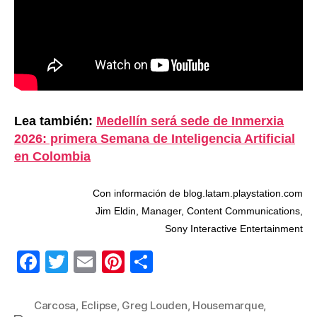
Lea también:
Medellín será sede de Inmerxia
2026: primera Semana de Inteligencia Artificial
en Colombia
Con información de blog.latam.playstation.com
Jim Eldin, Manager, Content Communications,
Sony Interactive Entertainment
F
T
E
Pi
C
a
wi
m
nt
o
c
tt
ail
er
m
Carcosa
,
Eclipse
,
Greg Louden
,
Housemarque
,