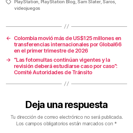
PlayStation
,
PlayStation Blog
,
Sam Slater
,
Saros
,
Etiquetas
e
er
e
p
videojuegos
b
st
ar
o
tir
o
←
Colombia movió más de US$125 millones en
k
transferencias internacionales por Global66
en el primer trimestre de 2026
→
“Las fotomultas continúan vigentes y la
revisión deberá estudiarse caso por caso”:
Comité Autoridades de Tránsito
Deja una respuesta
Tu dirección de correo electrónico no será publicada.
Los campos obligatorios están marcados con
*