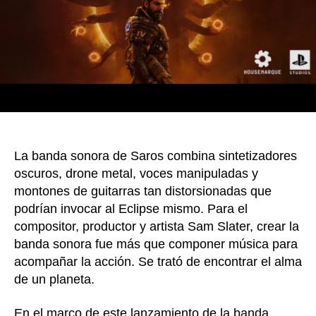
inédi
de
la
compo
de
Saros
La banda sonora de Saros combina sintetizadores
oscuros, drone metal, voces manipuladas y
montones de guitarras tan distorsionadas que
podrían invocar al Eclipse mismo. Para el
compositor, productor y artista Sam Slater, crear la
banda sonora fue más que componer música para
acompañar la acción. Se trató de encontrar el alma
de un planeta.
En el marco de este lanzamiento de la banda,