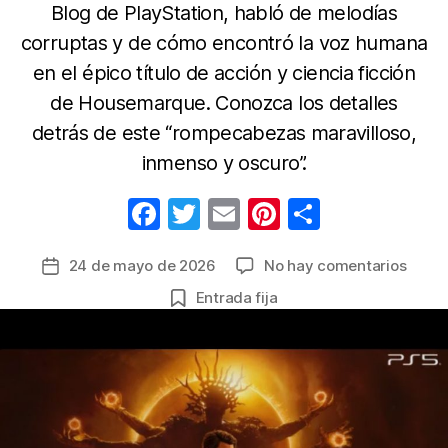
Blog de PlayStation, habló de melodías
corruptas y de cómo encontró la voz humana
en el épico título de acción y ciencia ficción
de Housemarque. Conozca los detalles
detrás de este “rompecabezas maravilloso,
inmenso y oscuro”.
F
T
E
Pi
C
a
w
m
nt
o
en
24 de mayo de 2026
No hay comentarios
Fecha
c
itt
ail
er
m
Las
de
Entrada fija
e
er
e
p
confe
la
de
b
st
ar
entrada
Sam
o
tir
Slater
o
y
los
k
detal