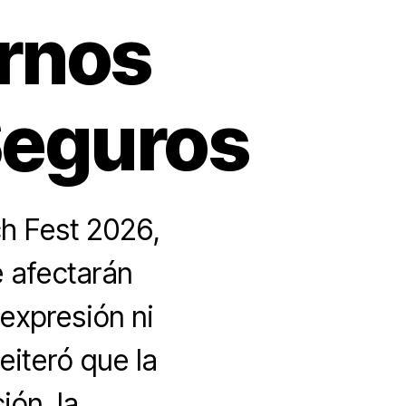
ornos
Seguros
ch Fest 2026,
e afectarán
 expresión ni
eiteró que la
ión, la