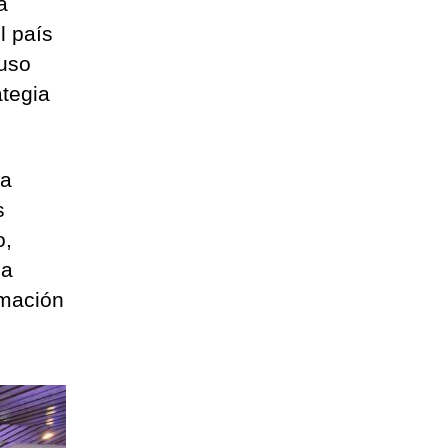
a
l país
 uso
ategia
la
s
o,
ia
ormación