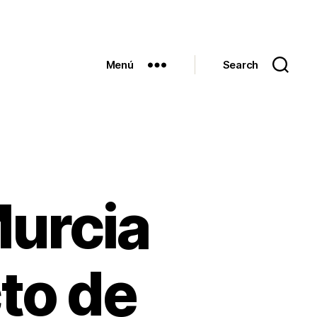
Menú
Search
Murcia
cto de