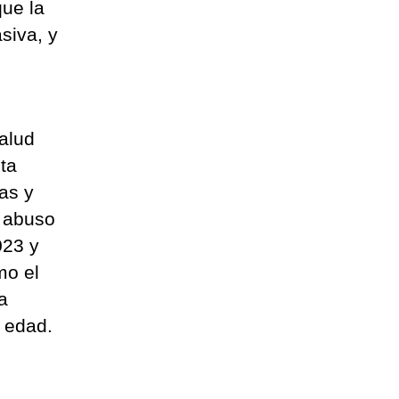
ue la
siva, y
Salud
ta
ñas y
ó abuso
023 y
mo el
a
 edad.