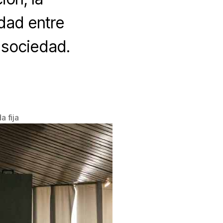
idad entre
 sociedad.
a fija