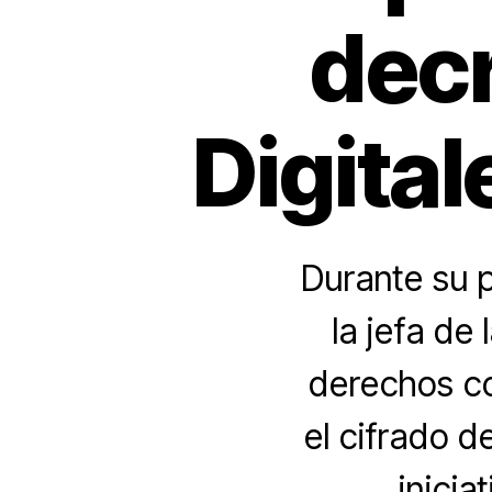
decr
Digita
Durante su p
la jefa de
derechos com
el cifrado d
inicia