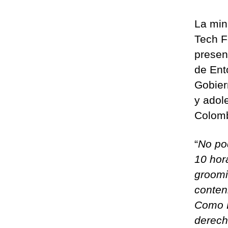
La min
Tech F
presen
de Ent
Gobier
y adol
Colomb
“
No po
10 hor
groomi
conten
Como E
derech