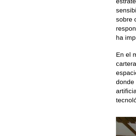
estrat
sensib
sobre 
respon
ha imp
En el 
carter
espaci
donde 
artific
tecnol