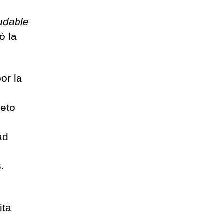
udable
zó la
or la
reto
ad
.
ita