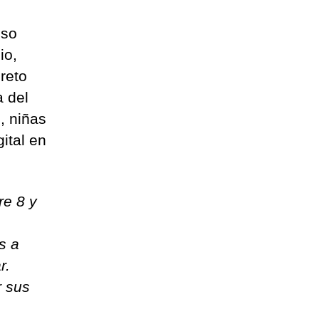
eso
io,
reto
a del
, niñas
ital en
re 8 y
s a
r.
r sus