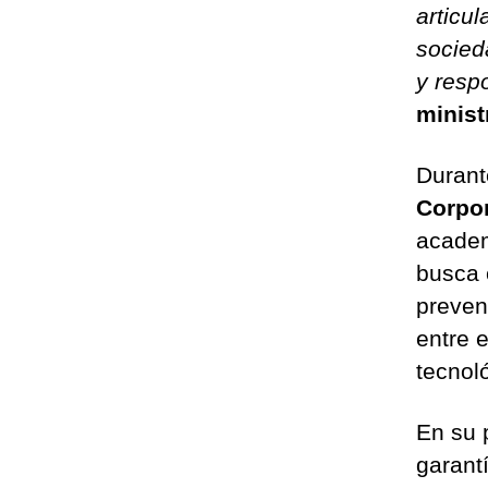
articu
socied
y resp
minist
Durant
Corpor
academ
busca 
preven
entre e
tecnoló
En su 
garant