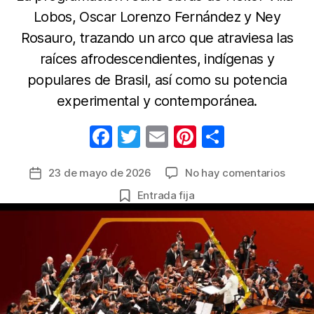
Lobos, Oscar Lorenzo Fernández y Ney
Rosauro, trazando un arco que atraviesa las
raíces afrodescendientes, indígenas y
populares de Brasil, así como su potencia
experimental y contemporánea.
F
T
E
Pi
C
a
w
m
nt
o
en
23 de mayo de 2026
No hay comentarios
Fecha
c
itt
ail
er
m
Este
de
Entrada fija
e
er
e
p
sábad
la
conci
b
st
ar
entrada
gratu
o
tir
de
o
la
Orque
k
Sinfó
Nacio