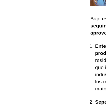
Bajo e
seguir
aprov
Ente
prod
resi
que 
indu
los 
mate
Sepa