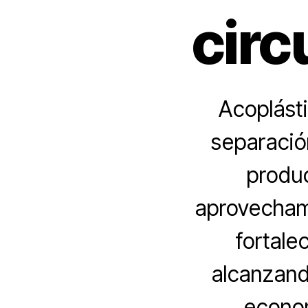
circ
Acoplásti
separació
produc
aprovechami
fortale
alcanzand
econom