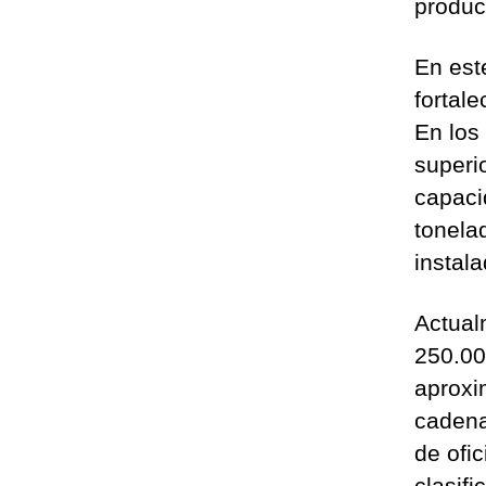
product
En este
fortal
En los
superi
capaci
tonela
instal
Actual
250.00
aproxi
cadena
de ofic
clasifi