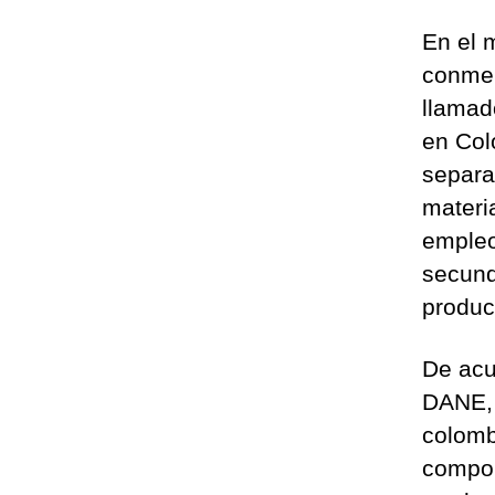
En el 
conmem
llamad
en Col
separa
materi
empleo
secund
produc
De acu
DANE, 
colomb
compon