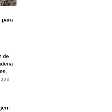
 para
a
n de
cadena
es,
 que
gen: