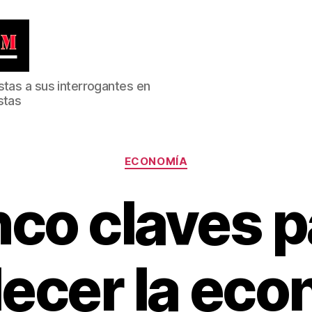
stas a sus interrogantes en
stas
Categorías
ECONOMÍA
nco claves p
lecer la ec