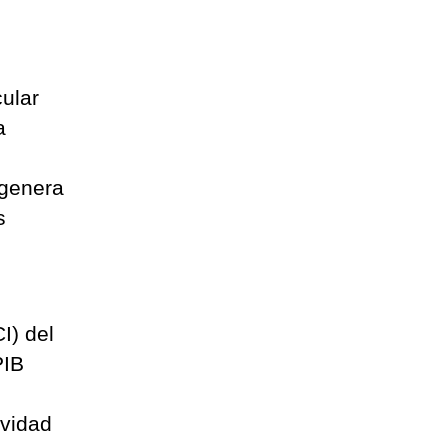
ular
a
 genera
s
I) del
PIB
ividad