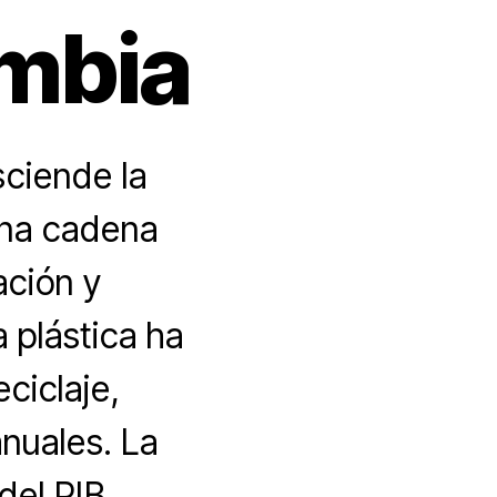
ombia
sciende la
una cadena
ación y
 plástica ha
ciclaje,
nuales. La
del PIB