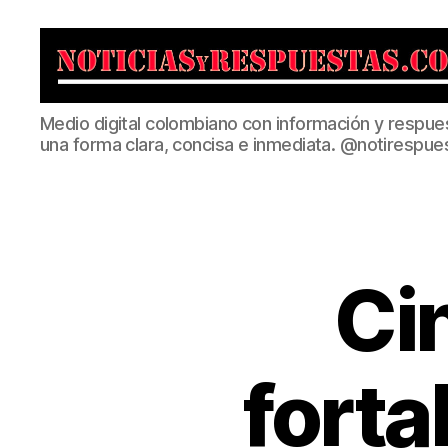
Noticias
Medio digital colombiano con información y respue
y
una forma clara, concisa e inmediata. @notirespue
Respuestas
Ci
forta