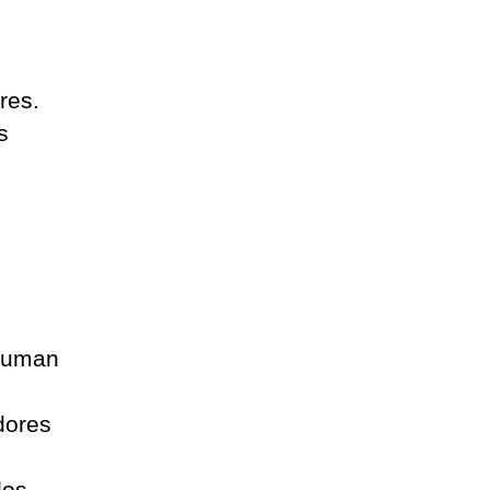
res.
s
 suman
dores
los