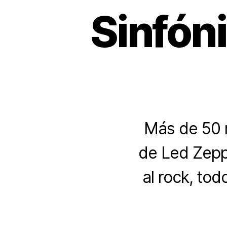
Sinfóni
Más de 50 m
de Led Zepp
al rock, tod