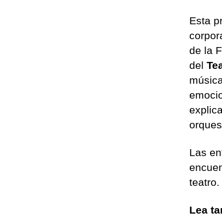
Esta p
corpor
de la 
del
Tea
música
emocio
explic
orques
Las en
encuen
teatro
Lea t