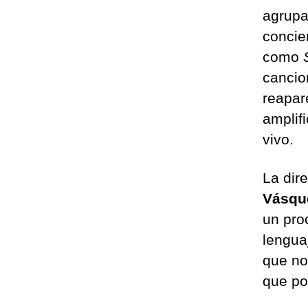
agrupa
concie
como
cancio
reapar
amplif
vivo.
La dir
Vásqu
un pro
lengua
que no
que po