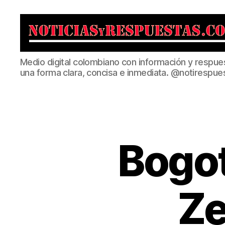
Noticias
Medio digital colombiano con información y respue
y
una forma clara, concisa e inmediata. @notirespue
Respuestas
Bogot
Ze