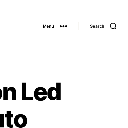
Menú
Search
on Led
uto