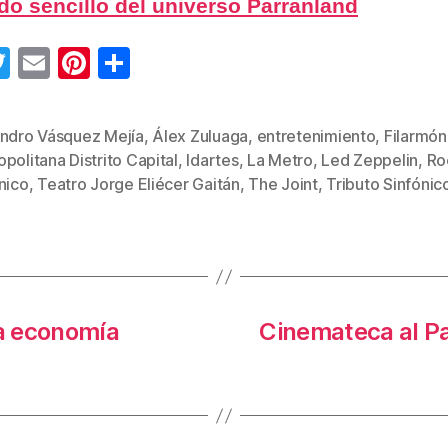
o sencillo del universo Parranland
T
E
Pi
C
wi
m
nt
o
tt
ail
er
m
andro Vásquez Mejía
,
Álex Zuluaga
,
entretenimiento
,
Filarmón
er
e
p
politana Distrito Capital
,
Idartes
,
La Metro
,
Led Zeppelin
,
Ro
s
st
ar
nico
,
Teatro Jorge Eliécer Gaitán
,
The Joint
,
Tributo Sinfónic
tir
la economía
Cinemateca al Pa