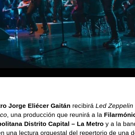
ro Jorge Eliécer Gaitán
recibirá
Led Zeppelin 
ico
, una producción que reunirá a la
Filarmóni
olitana Distrito Capital – La Metro
y a la ba
n una lectura orquestal del repertorio de una d