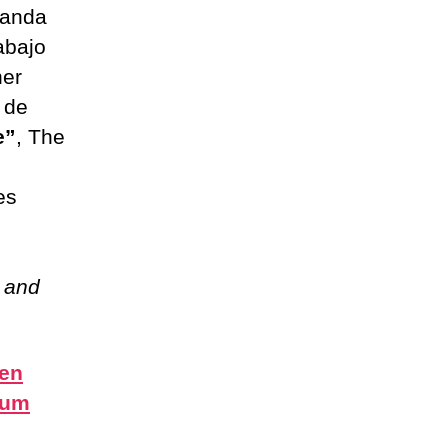
banda
abajo
ner
 de
e”
, The
es
 and
 en
bum