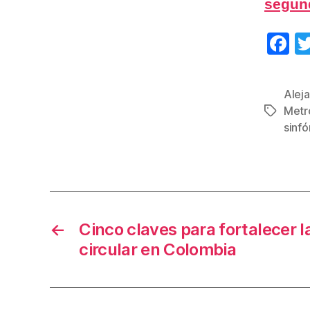
segund
F
a
c
Alej
e
Metro
Etiqueta
b
sinfó
o
o
k
←
Cinco claves para fortalecer 
circular en Colombia