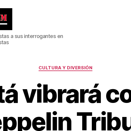
stas a sus interrogantes en
stas
Categorías
CULTURA Y DIVERSIÓN
á vibrará c
ppelin Trib