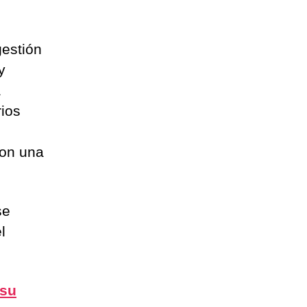
estión
y
a
ios
con una
se
l
 su