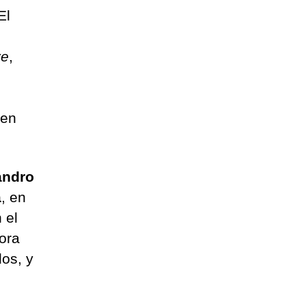
El
ve
,
 en
andro
a
, en
 el
ora
os, y