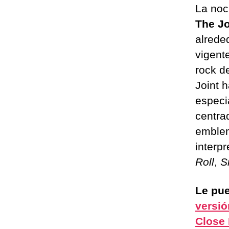
La noc
The Jo
alrede
vigent
rock d
Joint 
especi
centra
emblem
interp
Roll
,
S
Le pue
versió
Close 