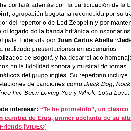
he contará además con la participación de la 
int,
agrupación bogotana reconocida por su tr
dor del repertorio de Led Zeppelin y por mante
e el legado de la banda británica en escenarios
el país. Liderada por
Juan Carlos Abella “Jad
ha realizado presentaciones en escenarios
alizados de Bogotá y ha desarrollado homenaj
dos en la fidelidad sonora y musical de temas
áticos del grupo inglés. Su repertorio incluye
retaciones de canciones como
Black Dog
,
Rock
ince I’ve Been Loving You
y
Whole Lotta Love
.
de interesar:
“Te he prometido”, un clásico
n cumbia de Eros, primer adelanto de su ál
Friends [VIDEO]