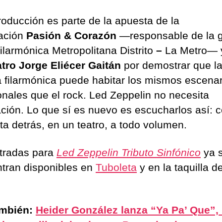
roducción es parte de la apuesta de la
ación
Pasión & Corazón
—responsable de la g
Filarmónica Metropolitana Distrito
–
La Metro— 
tro Jorge Eliécer Gaitán
por demostrar que l
 filarmónica puede habitar los mismos escenar
nales que el rock. Led Zeppelin no necesita
ación. Lo que sí es nuevo es escucharlos así: 
ta detrás, en un teatro, a todo volumen.
tradas para
Led Zeppelin Tributo Sinfónico
ya 
tran disponibles en
Tuboleta
y en la taquilla de
.
ambién:
Heider González lanza “Ya Pa’ Que”,