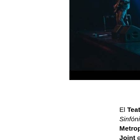
El
Teat
Sinfón
Metrop
Joint
e