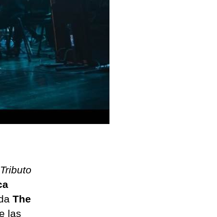
Tributo
ca
nda
The
e las