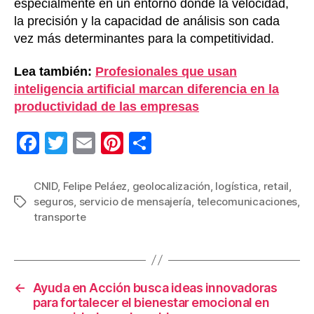
especialmente en un entorno donde la velocidad,
la precisión y la capacidad de análisis son cada
vez más determinantes para la competitividad.
Lea también:
Profesionales que usan
inteligencia artificial marcan diferencia en la
productividad de las empresas
F
T
E
Pi
C
a
wi
m
nt
o
c
tt
ail
er
m
CNID
,
Felipe Peláez
,
geolocalización
,
logística
,
retail
,
seguros
,
servicio de mensajería
,
telecomunicaciones
,
Etiquetas
e
er
e
p
transporte
b
st
ar
o
tir
o
←
Ayuda en Acción busca ideas innovadoras
k
para fortalecer el bienestar emocional en