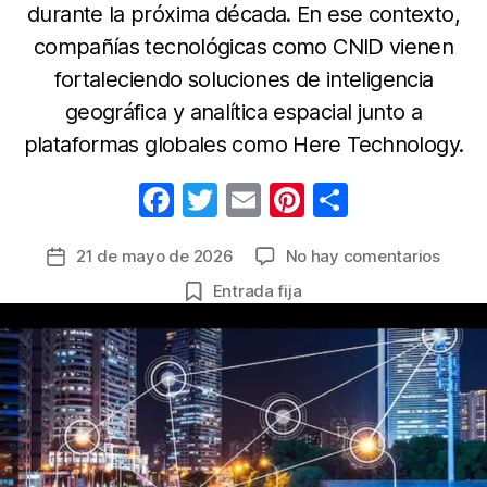
durante la próxima década. En ese contexto,
compañías tecnológicas como CNID vienen
fortaleciendo soluciones de inteligencia
geográfica y analítica espacial junto a
plataformas globales como Here Technology.
F
T
E
Pi
C
a
w
m
nt
o
en
21 de mayo de 2026
No hay comentarios
Fecha
c
itt
ail
er
m
Geoloc
de
Entrada fija
e
er
e
p
la
la
tecno
b
st
ar
entrada
que
o
tir
está
o
camb
la
k
logíst
la