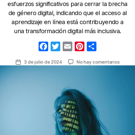
esfuerzos significativos para cerrar la brecha
de género digital, indicando que el acceso al
aprendizaje en línea está contribuyendo a
una transformación digital más inclusiva.
F
T
E
Pi
C
a
w
m
nt
o
en
3 de julio de 2024
No hay comentarios
Fecha
c
itt
ail
er
m
Colomb
de
e
er
e
p
aumen
la
un
b
st
ar
entrada
659%
o
tir
las
o
inscrip
a
k
cursos
de
IA
Genera