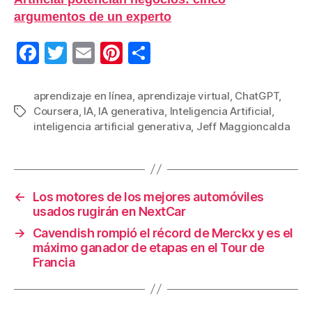
argumentos de un experto
F
T
E
Pi
C
a
wi
m
nt
o
c
tt
ail
er
m
aprendizaje en línea
,
aprendizaje virtual
,
ChatGPT
,
Coursera
,
IA
,
IA generativa
,
Inteligencia Artificial
,
Etiquetas
e
er
e
p
inteligencia artificial generativa
,
Jeff Maggioncalda
b
st
ar
o
tir
o
←
Los motores de los mejores automóviles
k
usados rugirán en NextCar
→
Cavendish rompió el récord de Merckx y es el
máximo ganador de etapas en el Tour de
Francia