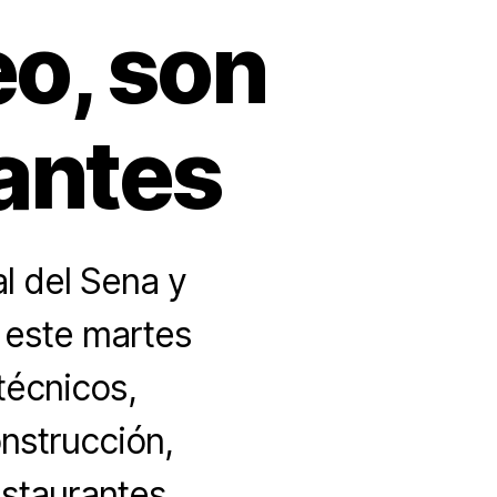
eo, son
antes
l del Sena y
 este martes
técnicos,
nstrucción,
estaurantes,