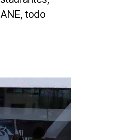
DANE, todo
A