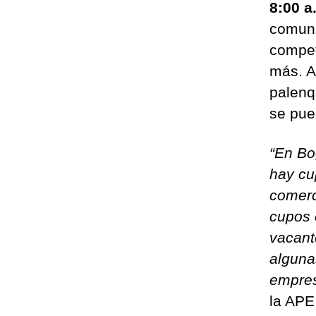
8:00 a
comuni
compet
más. A
palenq
se pue
“En Bo
hay cu
comerc
cupos 
vacant
alguna
empres
la APE