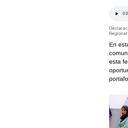
Declarac
Regional 
En est
comuni
esta f
oportu
portafo