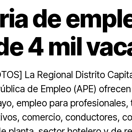
ria de empl
de 4 mil vac
S] La Regional Distrito Capita
Pública de Empleo (APE) ofrecen
yo, empleo para profesionales, 
tivos, comercio, conductores, co
e planta, sector hotelero y de r