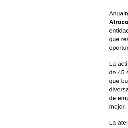
Anualm
Afroc
entida
que re
oportu
La act
de 45 
que bu
divers
de emp
mejor,
La ate