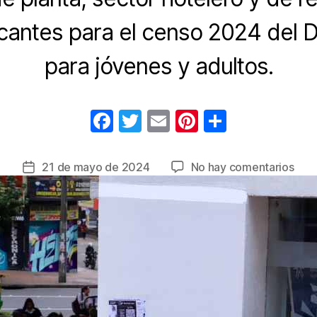
acantes para el censo 2024 del 
para jóvenes y adultos.
F
T
E
Pi
C
a
wi
m
nt
o
c
tt
ail
er
m
en
21 de mayo de 2024
No hay comentarios
Fecha
e
er
e
p
El
de
SEN
la
b
st
ar
se
entrada
o
tir
une
o
al
Día
k
de
la