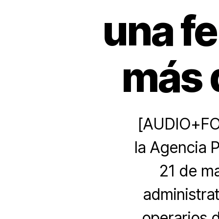
una fe
más 
[AUDIO+FOTO
la Agencia 
21 de ma
administra
operarios d