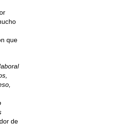
or
mucho
ón que
laboral
os,
eso,
o
s
ador de