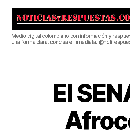
Noticias
Medio digital colombiano con información y respue
y
una forma clara, concisa e inmediata. @notirespue
Respuestas
El SENA
Afroc