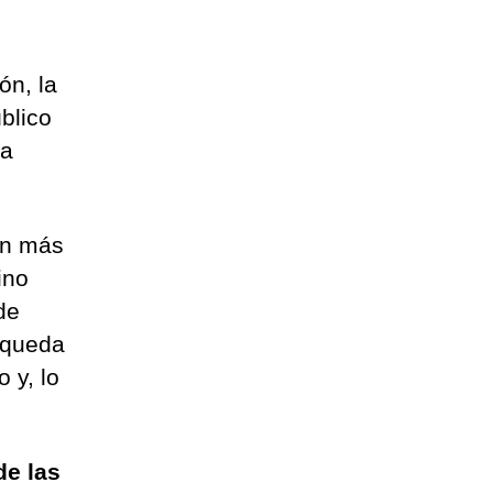
ón, la
blico
na
on más
ino
de
squeda
 y, lo
de las