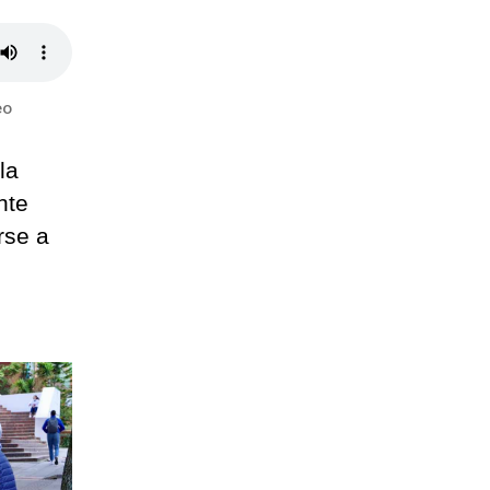
eo
la
nte
rse a