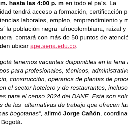
.m. hasta las 4:00 p. m
en todo el país. La
dad tendrá acceso a formación, certificación p
encias laborales, empleo, emprendimiento y 
sí la población negra, afrocolombiana, raizal y
uera contará con más de 50 puntos de atenci
den ubicar
ape.sena.edu.co
.
gotá tenemos vacantes disponibles en la feria 
pos para profesionales, técnicos, administrativ
io, construcción, operarios de plantas de proc
en el sector hotelero y de restaurantes, incluso
es para el censo 2024 del DANE. Esta son sol
s de las alternativas de trabajo que ofrecen la
as bogotanas”,
afirmó
Jorge Cañón
, coordin
 Bogotá.