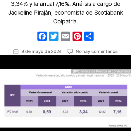
3,34% y la anual 7,16%. Análisis a cargo de
Jackeline Piraján, economista de Scotiabank
Colpatria.
F
T
E
Pi
C
a
w
m
nt
o
en
9 de mayo de 2024
No hay comentarios
Fecha
c
itt
ail
er
m
La
de
e
er
e
p
inflaci
la
en
b
st
ar
entrada
Colom
o
tir
se
o
reduc
levem
k
en
abril
de
2024
y