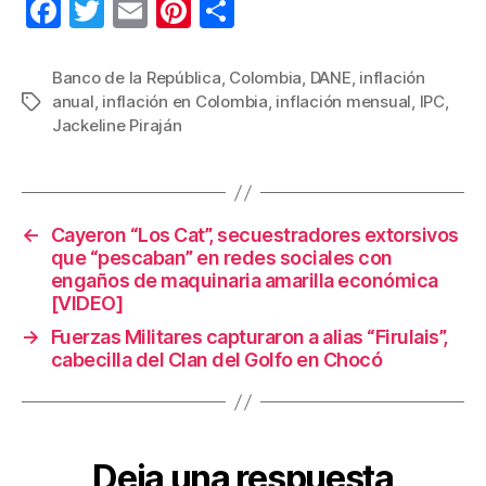
F
T
E
Pi
C
a
wi
m
nt
o
c
tt
ail
er
m
Banco de la República
,
Colombia
,
DANE
,
inflación
anual
,
inflación en Colombia
,
inflación mensual
,
IPC
,
Etiquetas
e
er
e
p
Jackeline Piraján
b
st
ar
o
tir
o
←
Cayeron “Los Cat”, secuestradores extorsivos
k
que “pescaban” en redes sociales con
engaños de maquinaria amarilla económica
[VIDEO]
→
Fuerzas Militares capturaron a alias “Firulais”,
cabecilla del Clan del Golfo en Chocó
Deja una respuesta