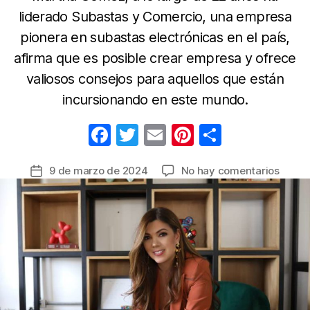
liderado Subastas y Comercio, una empresa
pionera en subastas electrónicas en el país,
afirma que es posible crear empresa y ofrece
valiosos consejos para aquellos que están
incursionando en este mundo.
F
T
E
Pi
C
a
w
m
nt
o
en
9 de marzo de 2024
No hay comentarios
Fecha
c
itt
ail
er
m
En
de
e
er
e
p
Colom
la
aumen
b
st
ar
entrada
las
o
tir
mujer
o
empre
una
k
líder
brind