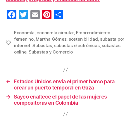
F
T
E
Pi
C
a
wi
m
nt
o
c
tt
ail
er
m
Economía
,
economía circular
,
Emprendimiento
femenino
,
Martha Gómez
,
sostenibilidad
,
subasta por
e
er
e
p
Etiquetas
internet
,
Subastas
,
subastas electrónicas
,
subastas
b
st
ar
online
,
Subastas y Comercio
o
tir
o
k
←
Estados Unidos envía el primer barco para
crear un puerto temporal en Gaza
→
Sayco enaltece el papel de las mujeres
compositoras en Colombia