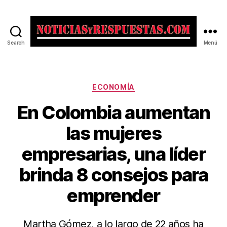
Search
Menú
Noticias
y
Respuestas
Categorías
ECONOMÍA
En Colombia aumentan
las mujeres
empresarias, una líder
brinda 8 consejos para
emprender
Martha Gómez, a lo largo de 22 años ha