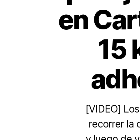
en Car
15 
adh
[VIDEO] Los
recorrer la 
y luego de v