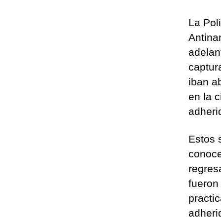
La Pol
Antina
adelan
captur
iban ab
en la 
adheri
Estos 
conocer
regres
fueron
practi
adheri