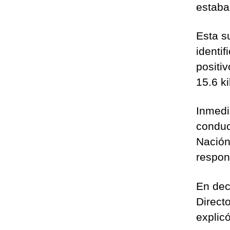
estaba
Esta s
identi
positi
15.6 ki
Inmedi
conduc
Nación
respond
En dec
Direct
explicó