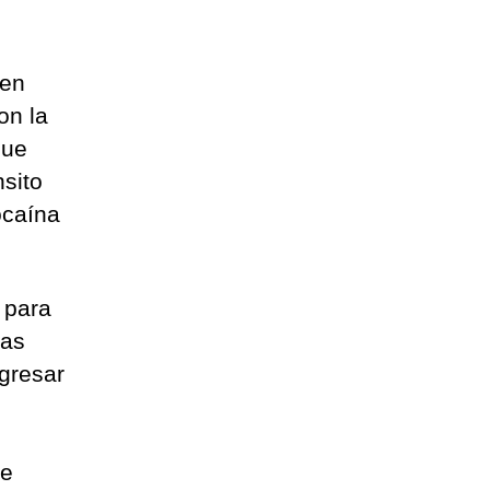
nen
on la
que
nsito
ocaína
 para
ras
gresar
ue