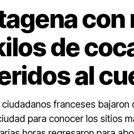
tagena con
kilos de coc
eridos al cu
 ciudadanos franceses bajaron d
ciudad para conocer los sitios m
arias horas regresaron para ab