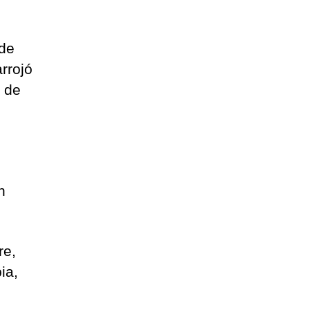
 de
rrojó
o de
n
re,
ia,