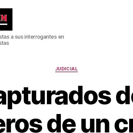
stas a sus interrogantes en
stas
Categorías
JUDICIAL
apturados d
eros de un c