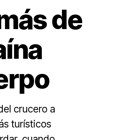
 más de
aína
erpo
el crucero a
ás turísticos
ordar, cuando