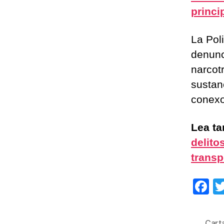
princi
La Poli
denunc
narcotr
sustan
conexo
Lea t
delito
transp
F
a
c
Cart