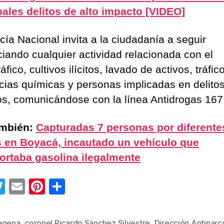
pales delitos de alto impacto [VIDEO]
cía Nacional invita a la ciudadanía a seguir
iando cualquier actividad relacionada con el
áfico, cultivos ilícitos, lavado de activos, tráfic
cias químicas y personas implicadas en delito
s, comunicándose con la línea Antidrogas 167
ambién:
Capturadas 7 personas por diferente
s en Boyacá, incautado un vehículo que
ortaba gasolina ilegalmente
T
E
Pi
C
wi
m
nt
o
tt
ail
er
m
agena
,
coronel Ricardo Sánchez Silvestre
,
Dirección Antinarc