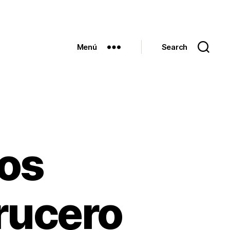
Menú
Search
os
rucero