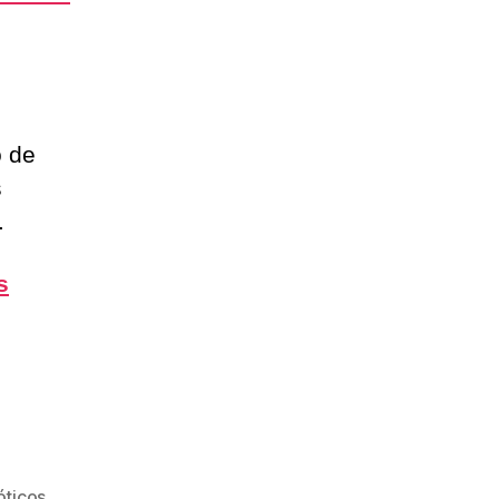
o de
s
.
s
óticos
,