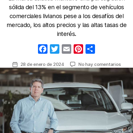
sólida del 13% en el segmento de vehículos
comerciales livianos pese a los desafíos del
mercado, los altos precios y las altas tasas de
interés.
F
T
E
Pi
C
a
w
m
nt
o
en
28 de enero de 2024
No hay comentarios
Fecha
c
itt
ail
er
m
JMC
de
e
er
e
p
cerró
la
el
b
st
ar
entrada
2023
o
tir
con
o
1.368
unida
k
matri
y
proye