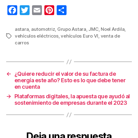
F
T
E
Pi
C
a
wi
m
nt
o
c
tt
ail
er
m
astara
,
automotriz
,
Grupo Astara
,
JMC
,
Noel Ardila
,
vehículos eléctricos
,
vehículos Euro VI
,
venta de
Etiquetas
e
er
e
p
carros
b
st
ar
o
tir
o
←
¿Quiere reducir el valor de su factura de
k
energía este año? Esto es lo que debe tener
en cuenta
→
Plataformas digitales, la apuesta que ayudó al
sostenimiento de empresas durante el 2023
Deja una respuesta