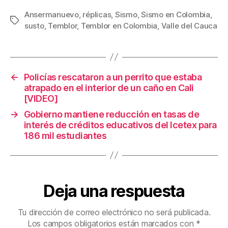
c
tt
ail
er
m
Ansermanuevo
,
réplicas
,
Sismo
,
Sismo en Colombia
,
Etiquetas
susto
,
Temblor
,
Temblor en Colombia
,
Valle del Cauca
e
er
e
p
b
st
ar
o
tir
←
Policías rescataron a un perrito que estaba
o
atrapado en el interior de un caño en Cali
k
[VIDEO]
→
Gobierno mantiene reducción en tasas de
interés de créditos educativos del Icetex para
186 mil estudiantes
Deja una respuesta
Tu dirección de correo electrónico no será publicada.
Los campos obligatorios están marcados con
*