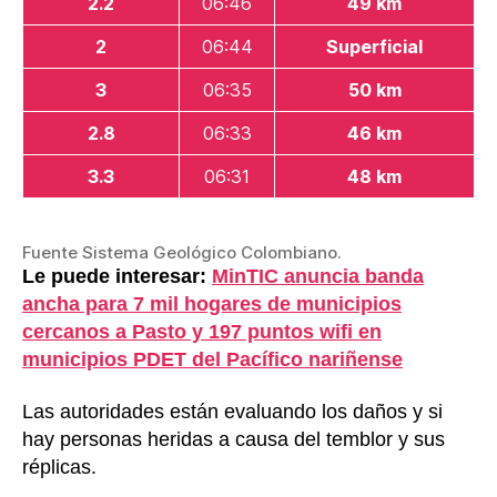
2.2
06:46
49 km
2
06:44
Superficial
3
06:35
50 km
2.8
06:33
46 km
3.3
06:31
48 km
Fuente Sistema Geológico Colombiano.
Le puede interesar:
MinTIC anuncia banda
ancha para 7 mil hogares de municipios
cercanos a Pasto y 197 puntos wifi en
municipios PDET del Pacífico nariñense
Las autoridades están evaluando los daños y si
hay personas heridas a causa del temblor y sus
réplicas.