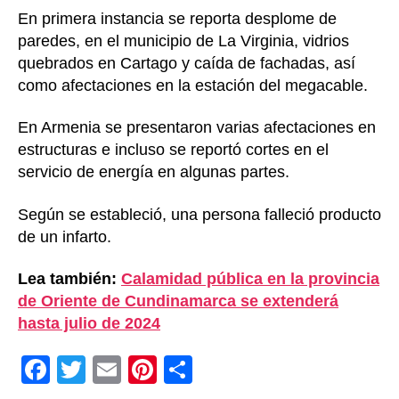
En primera instancia se reporta desplome de
paredes, en el municipio de La Virginia, vidrios
quebrados en Cartago y caída de fachadas, así
como afectaciones en la estación del megacable.
En Armenia se presentaron varias afectaciones en
estructuras e incluso se reportó cortes en el
servicio de energía en algunas partes.
Según se estableció, una persona falleció producto
de un infarto.
Lea también:
Calamidad pública en la provincia
de Oriente de Cundinamarca se extenderá
hasta julio de 2024
F
T
E
Pi
C
a
wi
m
nt
o