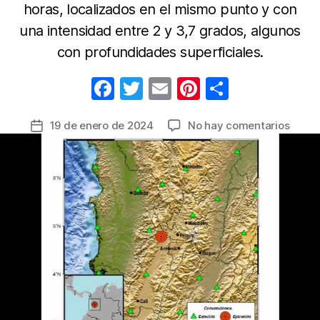
horas, localizados en el mismo punto y con
una intensidad entre 2 y 3,7 grados, algunos
con profundidades superficiales.
F
T
E
Pi
C
a
w
m
nt
o
en
19 de enero de 2024
No hay comentarios
Fecha
c
itt
ail
er
m
Sigue
de
e
er
e
p
las
la
réplic
b
st
ar
entrada
del
o
tir
fuerte
o
tembl
en
k
Anser
Valle
del
Cauc