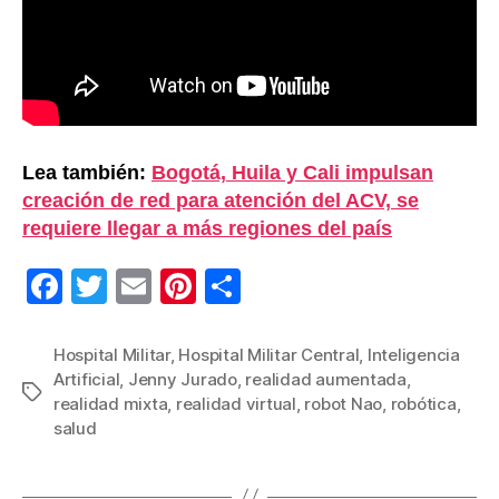
Lea también:
Bogotá, Huila y Cali impulsan
creación de red para atención del ACV, se
requiere llegar a más regiones del país
F
T
E
Pi
C
a
wi
m
nt
o
c
tt
ail
er
m
Hospital Militar
,
Hospital Militar Central
,
Inteligencia
Artificial
,
Jenny Jurado
,
realidad aumentada
,
e
er
e
p
Etiquetas
realidad mixta
,
realidad virtual
,
robot Nao
,
robótica
,
b
st
ar
salud
o
tir