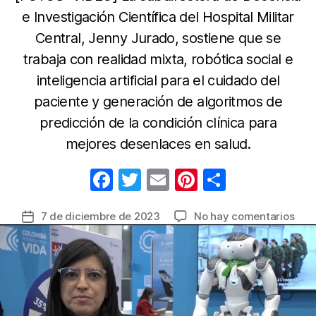
e Investigación Científica del Hospital Militar
Central, Jenny Jurado, sostiene que se
trabaja con realidad mixta, robótica social e
inteligencia artificial para el cuidado del
paciente y generación de algoritmos de
predicción de la condición clínica para
mejores desenlaces en salud.
F
T
E
Pi
C
a
w
m
nt
o
en
7 de diciembre de 2023
No hay comentarios
Fecha
c
itt
ail
er
m
Hosp
de
e
er
e
p
Mili
la
Cent
b
st
ar
entrada
pres
o
tir
ava
o
en