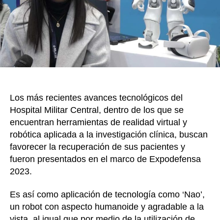
real
k
virt
y
robó
en
bene
de
sus
paci
Los más recientes avances tecnológicos del
Hospital Militar Central, dentro de los que se
encuentran herramientas de realidad virtual y
robótica aplicada a la investigación clínica, buscan
favorecer la recuperación de sus pacientes y
fueron presentados en el marco de Expodefensa
2023.
Es así como aplicación de tecnología como ‘Nao’,
un robot con aspecto humanoide y agradable a la
vista, al igual que por medio de la utilización de