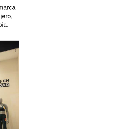
 marca
jero,
ia.