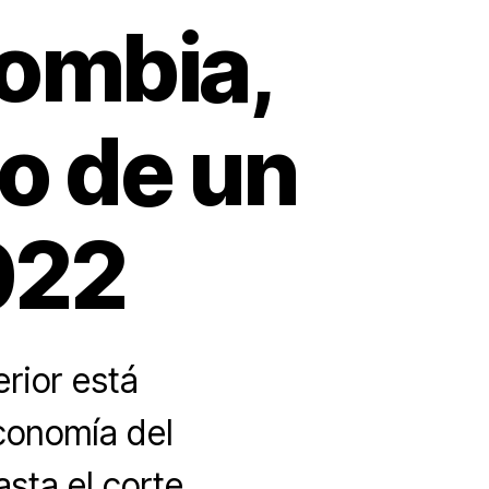
ombia,
o de un
022
rior está
conomía del
asta el corte