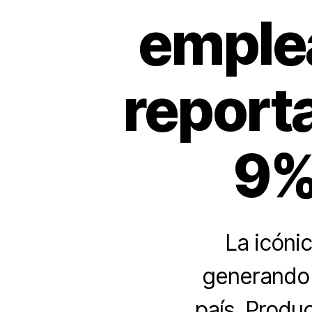
emple
report
9%
La icóni
generando 
país. Produc