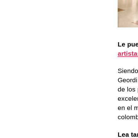
Le pue
artist
Siendo
Geordi,
de los
excele
en el 
colomb
Lea t