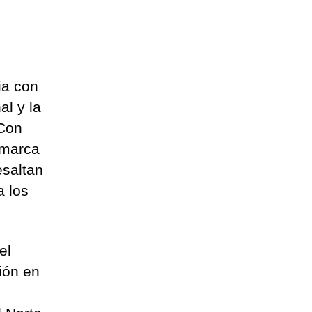
ia con
al y la
 Con
 marca
esaltan
a los
el
ión en