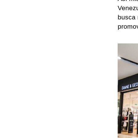
Venezu
busca 
promov