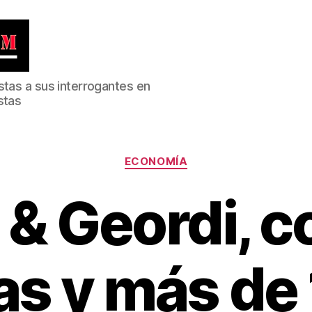
stas a sus interrogantes en
stas
Categorías
ECONOMÍA
 & Geordi, c
as y más de