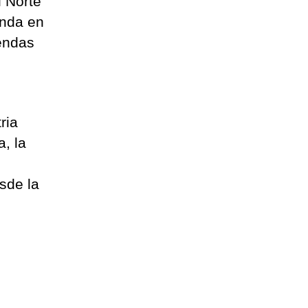
l Norte
enda en
iendas
ria
, la
sde la