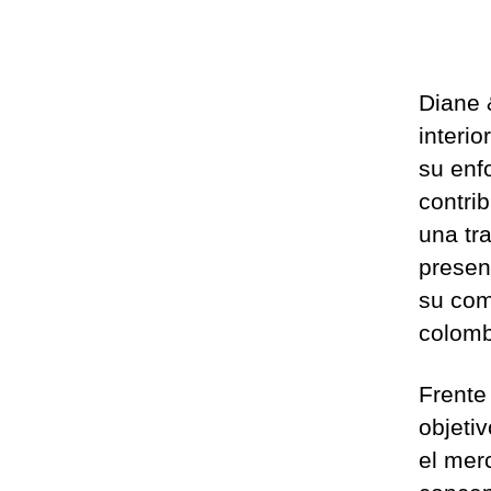
Diane 
interi
su enf
contri
una tr
presen
su com
colomb
Frente
objeti
el mer