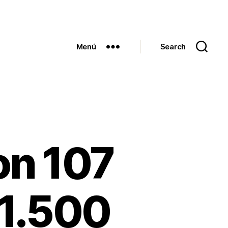
Menú
Search
on 107
 1.500