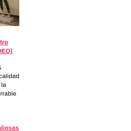
tro
DEO]
&
 calidad
 la
rrable
aliosas