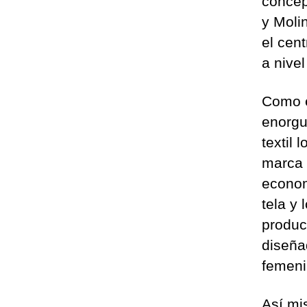
concep
y Moli
el cen
a nivel
Como e
enorgu
textil
marca 
econom
tela y 
produc
diseña
femeni
Así mi