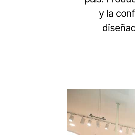
y la con
diseñad