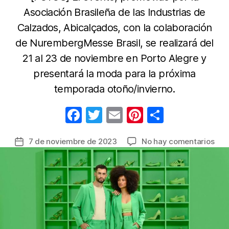
Asociación Brasileña de las Industrias de
Calzados, Abicalçados, con la colaboración
de NurembergMesse Brasil, se realizará del
21 al 23 de noviembre en Porto Alegre y
presentará la moda para la próxima
temporada otoño/invierno.
F
T
E
Pi
C
a
w
m
nt
o
en
7 de noviembre de 2023
No hay comentarios
Fecha
c
itt
ail
er
m
Emp
de
e
er
e
p
col
la
ser
b
st
ar
entrada
com
o
tir
en
o
la
1ª