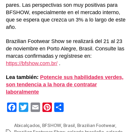
pares. Las perspectivas son muy positivas para
BFSHOW, especialmente en el mercado interno,
que se espera que crezca un 3% a lo largo de este
año.
Brazilian Footwear Show se realizará del 21 al 23
de noviembre en Porto Alegre, Brasil. Consulte las
marcas confirmadas y regístrese en:
https://bfshow.com.br/
.
Lea también:
Potencie sus habilidades verdes,
son tendencia a la hora de contratar
laboralmente
F
T
E
Pi
C
a
wi
m
nt
o
c
tt
ail
er
m
Abicalçados
,
BFSHOW
,
Brasil
,
Brazilian Footwear
,
Brazilian Footwear Show
,
calzado brasileño
,
calzado