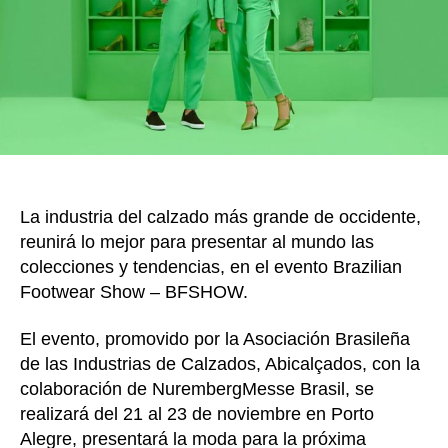
k
edi
de
Braz
Foo
Sho
–
BFS
en
Bras
La industria del calzado más grande de occidente,
reunirá lo mejor para presentar al mundo las
colecciones y tendencias, en el evento Brazilian
Footwear Show – BFSHOW.
El evento, promovido por la Asociación Brasileña
de las Industrias de Calzados, Abicalçados, con la
colaboración de NurembergMesse Brasil, se
realizará del 21 al 23 de noviembre en Porto
Alegre, presentará la moda para la próxima