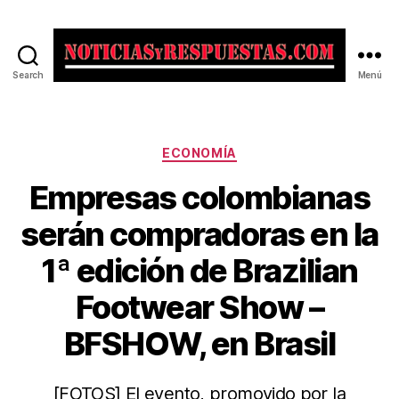
Search
Menú
Noticias
y
Respuestas
Categorías
ECONOMÍA
Empresas colombianas
serán compradoras en la
1ª edición de Brazilian
Footwear Show –
BFSHOW, en Brasil
[FOTOS] El evento, promovido por la