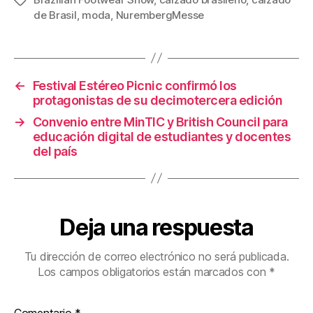
Etiquetas
e
er
e
p
de Brasil
,
moda
,
NurembergMesse
b
st
ar
o
tir
o
←
Festival Estéreo Picnic confirmó los
k
protagonistas de su decimotercera edición
→
Convenio entre MinTIC y British Council para
educación digital de estudiantes y docentes
del país
Deja una respuesta
Tu dirección de correo electrónico no será publicada.
Los campos obligatorios están marcados con
*
Comentario
*