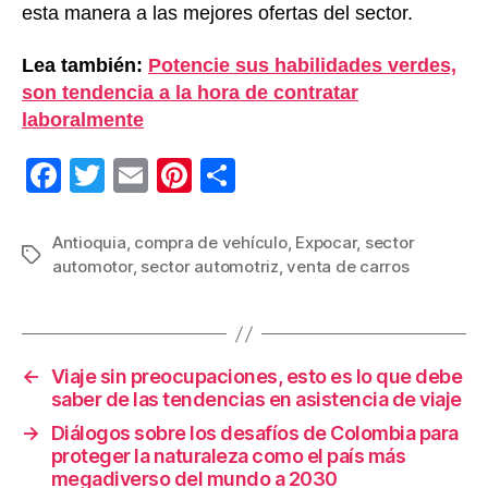
esta manera a las mejores ofertas del sector.
Lea también:
Potencie sus habilidades verdes,
son tendencia a la hora de contratar
laboralmente
F
T
E
Pi
C
a
wi
m
nt
o
c
tt
ail
er
m
Antioquia
,
compra de vehículo
,
Expocar
,
sector
Etiquetas
automotor
,
sector automotriz
,
venta de carros
e
er
e
p
b
st
ar
o
tir
←
Viaje sin preocupaciones, esto es lo que debe
o
saber de las tendencias en asistencia de viaje
k
→
Diálogos sobre los desafíos de Colombia para
proteger la naturaleza como el país más
megadiverso del mundo a 2030