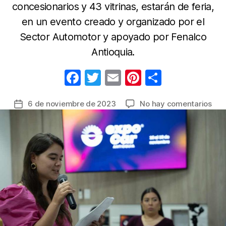
concesionarios y 43 vitrinas, estarán de feria,
en un evento creado y organizado por el
Sector Automotor y apoyado por Fenalco
Antioquia.
F
T
E
Pi
C
a
w
m
nt
o
en
6 de noviembre de 2023
No hay comentarios
Fecha
c
itt
ail
er
m
Tod
de
e
er
e
p
list
la
par
b
st
ar
entrada
Exp
o
tir
202
o
el
eve
k
que
imp
al
sec