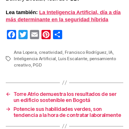
Lea también:
La Inteligencia Artificial, día a día
más determinante en la seguridad híbrida
F
T
E
Pi
C
a
wi
m
nt
o
c
tt
ail
er
m
Ana Lopera
,
creatividad
,
Francisco Rodríguez
,
IA
,
Inteligencia Artificial
,
Luis Escalante
,
pensamiento
Etiquetas
e
er
e
p
creativo
,
PGD
b
st
ar
o
tir
o
←
Torre Atrio demuestra los resultados de ser
k
un edificio sostenible en Bogotá
→
Potencie sus habilidades verdes, son
tendencia a la hora de contratar laboralmente