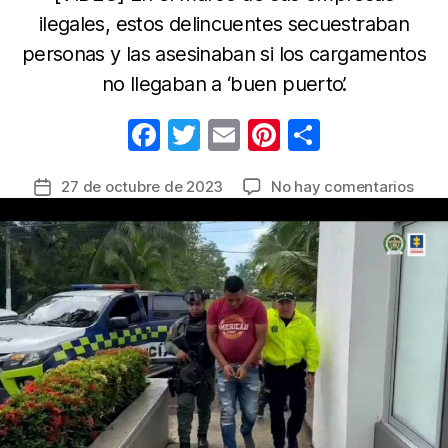
ilegales, estos delincuentes secuestraban
personas y las asesinaban si los cargamentos
no llegaban a ‘buen puerto’.
F
T
E
Pi
C
a
w
m
nt
o
en
27 de octubre de 2023
No hay comentarios
Fecha
c
itt
ail
er
m
Cay
de
e
er
e
p
red
la
crim
b
st
ar
entrada
que
o
tir
cont
o
arm
y
k
coca
a
mafi
ubic