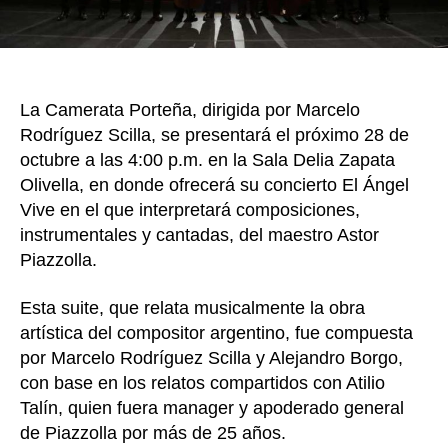
en
la
Sala
Delia
Zapa
La Camerata Porteña, dirigida por Marcelo
Olive
Rodríguez Scilla, se presentará el próximo 28 de
octubre a las 4:00 p.m. en la Sala Delia Zapata
Olivella, en donde ofrecerá su concierto El Ángel
Vive en el que interpretará composiciones,
instrumentales y cantadas, del maestro Astor
Piazzolla.
Esta suite, que relata musicalmente la obra
artística del compositor argentino, fue compuesta
por Marcelo Rodríguez Scilla y Alejandro Borgo,
con base en los relatos compartidos con Atilio
Talín, quien fuera manager y apoderado general
de Piazzolla por más de 25 años.