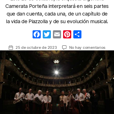
Camerata Porteña interpretará en seis partes
que dan cuenta, cada una, de un capítulo de
la vida de Piazzolla y de su evolución musical.
F
T
E
Pi
C
a
w
m
nt
o
en
25 de octubre de 2023
No hay comentarios
Fecha
c
itt
ail
er
m
“El
de
e
er
e
p
Ánge
la
Vive”
b
st
ar
entrada
conc
o
tir
con
o
la
vida
k
musi
de
Asto
Piazz