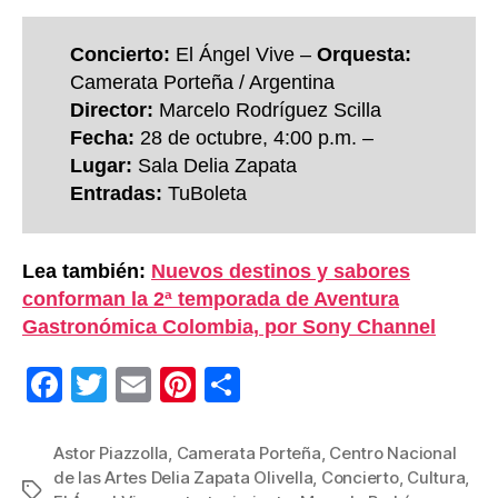
Concierto:
El Ángel Vive –
Orquesta:
Camerata Porteña / Argentina
Director:
Marcelo Rodríguez Scilla
Fecha:
28 de octubre, 4:00 p.m. –
Lugar:
Sala Delia Zapata
Entradas:
TuBoleta
Lea también:
Nuevos destinos y sabores
conforman la 2ª temporada de Aventura
Gastronómica Colombia, por Sony Channel
F
T
E
Pi
C
a
wi
m
nt
o
c
tt
ail
er
m
Astor Piazzolla
,
Camerata Porteña
,
Centro Nacional
de las Artes Delia Zapata Olivella
,
Concierto
,
Cultura
,
e
er
e
p
Etiquetas