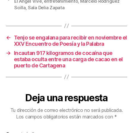
El Ángel Vive
,
entretenimiento
,
Marcelo Rodríguez
b
st
ar
Scilla
,
Sala Delia Zapata
o
tir
o
k
←
Tenjo se engalana para recibir en noviembre el
XXV Encuentro de Poesía y la Palabra
→
Incautan 917 kilogramos de cocaína que
estaba oculta entre una carga de cacao en el
puerto de Cartagena
Deja una respuesta
Tu dirección de correo electrónico no será publicada.
Los campos obligatorios están marcados con
*