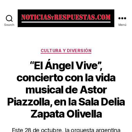
Search
Menú
Noticias
y
Respuestas
Categorías
CULTURA Y DIVERSIÓN
“El Ángel Vive”,
concierto con la vida
musical de Astor
Piazzolla, en la Sala Delia
Zapata Olivella
Este 28 de octubre, la orquesta argentina