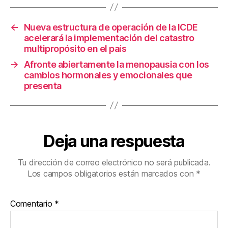
o
tir
o
←
Nueva estructura de operación de la ICDE
k
acelerará la implementación del catastro
multipropósito en el país
→
Afronte abiertamente la menopausia con los
cambios hormonales y emocionales que
presenta
Deja una respuesta
Tu dirección de correo electrónico no será publicada.
Los campos obligatorios están marcados con
*
Comentario
*