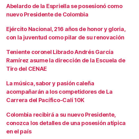
Abelardo de la Espriella se posesionó como
nuevo Presidente de Colombia
Ejército Nacional, 216 años de honor y gloria,
con la juventud como pilar de su renovación
Teniente coronel Librado Andrés García
Ramírez asume la dirección de la Escuela de
Tiro del CENAE
La música, sabor y pasión caleña
acompañarán a los competidores de La
Carrera del Pacífico-Cali 10K
Colombia recibirá a su nuevo Presidente,
conozca los detalles de una posesión atípica
en el país