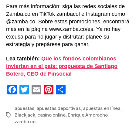
Para más información: siga las redes sociales de
Zamba.co en TikTok zambacol e Instagram como
@zamba.co. Sobre estas promociones, encontrará
más en la página www.zamba.co/es. Ya no hay
excusa para no jugar y disfrutar: planee su
estrategia y prepárese para ganar.
Lea también:
Que los fondos colombianos
inviertan en el país: propuesta de Santiago
Botero, CEO de Finsocial
F
T
E
Pi
C
a
wi
m
nt
o
c
tt
ail
er
m
apuestas
,
apuestas deportivas
,
apuestas en línea
,
Blackjack
,
casino online
,
Enrique Amorocho
,
Etiquetas
e
er
e
p
zamba.co
b
st
ar