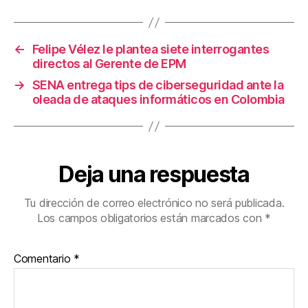
o
tir
o
←
Felipe Vélez le plantea siete interrogantes
k
directos al Gerente de EPM
→
SENA entrega tips de ciberseguridad ante la
oleada de ataques informáticos en Colombia
Deja una respuesta
Tu dirección de correo electrónico no será publicada.
Los campos obligatorios están marcados con
*
Comentario
*