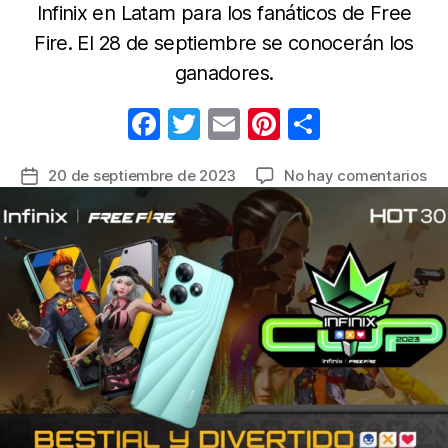
Infinix en Latam para los fanáticos de Free
Fire. El 28 de septiembre se conocerán los
ganadores.
F
T
E
Pi
C
a
w
m
nt
o
en
20 de septiembre de 2023
No hay comentarios
Fecha
c
itt
ail
er
m
La
de
e
er
e
p
Co
la
Inf
b
st
ar
entrada
to
o
tir
ga
o
en
La
k
en
ali
ofi
co
Fr