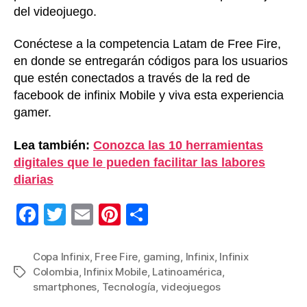
del videojuego.
Conéctese a la competencia Latam de Free Fire,
en donde se entregarán códigos para los usuarios
que estén conectados a través de la red de
facebook de infinix Mobile y viva esta experiencia
gamer.
Lea también:
Conozca las 10 herramientas
digitales que le pueden facilitar las labores
diarias
F
T
E
Pi
C
a
wi
m
nt
o
c
tt
ail
er
m
Copa Infinix
,
Free Fire
,
gaming
,
Infinix
,
Infinix
Colombia
,
Infinix Mobile
,
Latinoamérica
,
Etiquetas
e
er
e
p
smartphones
,
Tecnología
,
videojuegos
b
st
ar