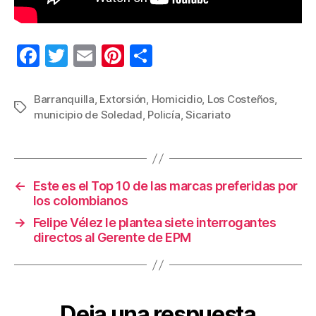
F
T
E
Pi
C
a
wi
m
nt
o
c
tt
ail
er
m
Barranquilla
,
Extorsión
,
Homicidio
,
Los Costeños
,
Etiquetas
municipio de Soledad
,
Policía
,
Sicariato
e
er
e
p
b
st
ar
o
tir
←
Este es el Top 10 de las marcas preferidas por
o
los colombianos
k
→
Felipe Vélez le plantea siete interrogantes
directos al Gerente de EPM
Deja una respuesta