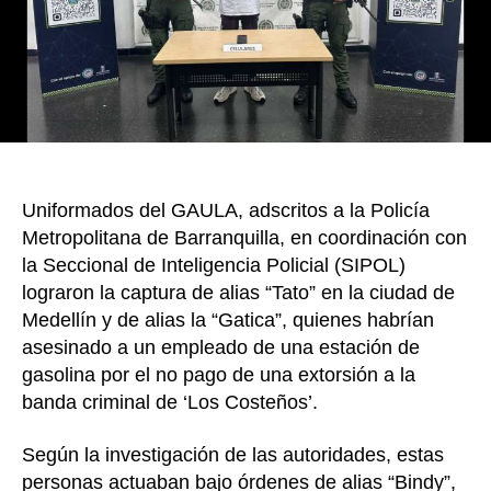
em
de
es
de
ga
po
el
no
Uniformados del GAULA, adscritos a la Policía
pa
de
Metropolitana de Barranquilla, en coordinación con
un
la Seccional de Inteligencia Policial (SIPOL)
ext
lograron la captura de alias “Tato” en la ciudad de
a
Medellín y de alias la “Gatica”, quienes habrían
‘Lo
asesinado a un empleado de una estación de
Co
gasolina por el no pago de una extorsión a la
banda criminal de ‘Los Costeños’.
Según la investigación de las autoridades, estas
personas actuaban bajo órdenes de alias “Bindy”,