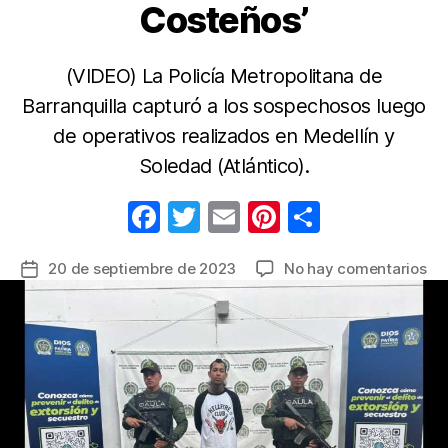
Costeños’
(VIDEO) La Policía Metropolitana de
Barranquilla capturó a los sospechosos luego
de operativos realizados en Medellín y
Soledad (Atlántico).
F
T
E
Pi
C
a
w
m
nt
o
en
20 de septiembre de 2023
No hay comentarios
Fecha
c
itt
ail
er
m
Ca
de
e
er
e
p
ali
la
‘Ta
b
st
ar
entrada
y
o
tir
‘Ga
o
qu
as
k
a