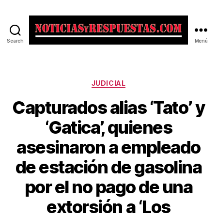
Search
Menú
Noticias
y
Respuestas
Categorías
JUDICIAL
Capturados alias ‘Tato’ y
‘Gatica’, quienes
asesinaron a empleado
de estación de gasolina
por el no pago de una
extorsión a ‘Los