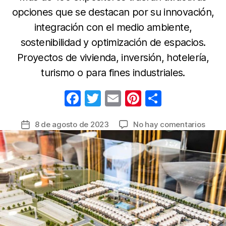
opciones que se destacan por su innovación,
integración con el medio ambiente,
sostenibilidad y optimización de espacios.
Proyectos de vivienda, inversión, hotelería,
turismo o para fines industriales.
F
T
E
Pi
C
a
w
m
nt
o
en
8 de agosto de 2023
No hay comentarios
Fecha
c
itt
ail
er
m
Gran
de
e
er
e
p
Salón
la
Inmobi
b
st
ar
entrada
2023
o
tir
llega
o
con
proye
k
que
revol