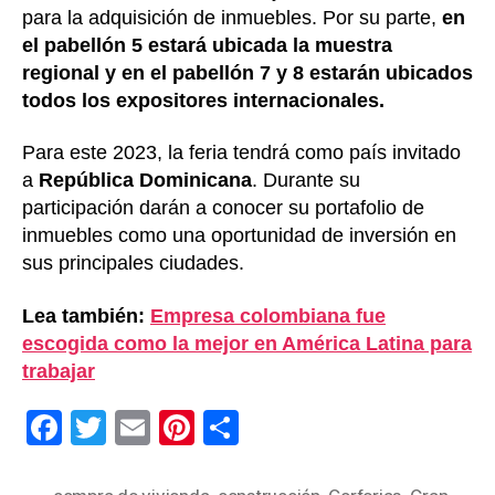
para la adquisición de inmuebles. Por su parte,
en
el pabellón 5 estará ubicada la muestra
regional y en el pabellón 7 y 8 estarán ubicados
todos los expositores internacionales.
Para este 2023, la feria tendrá como país invitado
a
República Dominicana
. Durante su
participación darán a conocer su portafolio de
inmuebles como una oportunidad de inversión en
sus principales ciudades.
Lea también:
Empresa colombiana fue
escogida como la mejor en América Latina para
trabajar
F
T
E
Pi
C
a
wi
m
nt
o