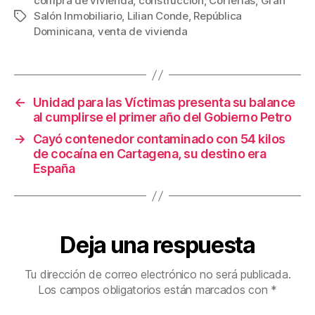
c
tt
ail
er
m
compra de vivienda
,
construcción
,
Corferias
,
Gran
Salón Inmobiliario
,
Lilian Conde
,
República
Etiquetas
e
er
e
p
Dominicana
,
venta de vivienda
b
st
ar
o
tir
o
←
Unidad para las Víctimas presenta su balance
k
al cumplirse el primer año del Gobierno Petro
→
Cayó contenedor contaminado con 54 kilos
de cocaína en Cartagena, su destino era
España
Deja una respuesta
Tu dirección de correo electrónico no será publicada.
Los campos obligatorios están marcados con
*