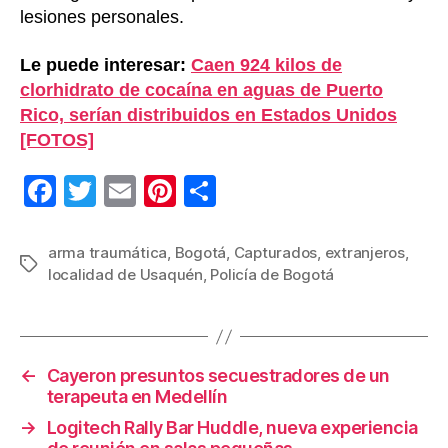
lesiones personales.
Le puede interesar:
Caen 924 kilos de
clorhidrato de cocaína en aguas de Puerto
Rico, serían distribuidos en Estados Unidos
[FOTOS]
F
T
E
Pi
C
a
wi
m
nt
o
c
tt
ail
er
m
arma traumática
,
Bogotá
,
Capturados
,
extranjeros
,
Etiquetas
localidad de Usaquén
,
Policía de Bogotá
e
er
e
p
b
st
ar
o
tir
←
Cayeron presuntos secuestradores de un
o
terapeuta en Medellín
k
→
Logitech Rally Bar Huddle, nueva experiencia