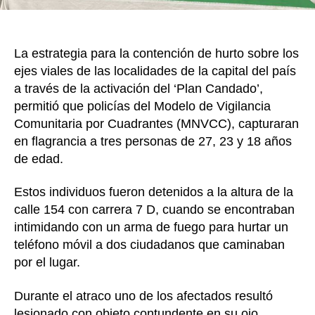
de
Usaqu
en
La estrategia para la contención de hurto sobre los
Bogot
ejes viales de las localidades de la capital del país
a través de la activación del ‘Plan Candado’,
permitió que policías del Modelo de Vigilancia
Comunitaria por Cuadrantes (MNVCC), capturaran
en flagrancia a tres personas de 27, 23 y 18 años
de edad.
Estos individuos fueron detenidos a la altura de la
calle 154 con carrera 7 D, cuando se encontraban
intimidando con un arma de fuego para hurtar un
teléfono móvil a dos ciudadanos que caminaban
por el lugar.
Durante el atraco uno de los afectados resultó
lesionado con objeto contundente en su ojo