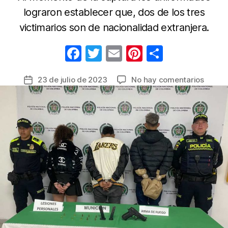
lograron establecer que, dos de los tres
victimarios son de nacionalidad extranjera.
F
T
E
Pi
C
a
w
m
nt
o
en
23 de julio de 2023
No hay comentarios
Fecha
c
itt
ail
er
m
Captu
de
e
er
e
p
tres
la
perso
b
st
ar
entrada
que
o
tir
en
o
atraco
dispar
k
a
la
víctim
en
la
locali