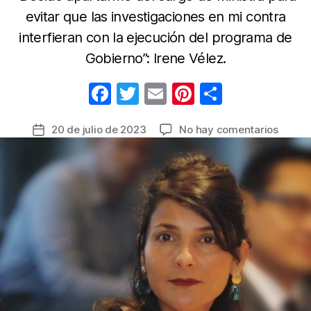
evitar que las investigaciones en mi contra
interfieran con la ejecución del programa de
Gobierno”: Irene Vélez.
F
T
E
Pi
C
a
w
m
nt
o
en
20 de julio de 2023
No hay comentarios
Fecha
c
itt
ail
er
m
En
de
e
er
e
p
exten
la
carta
b
st
ar
entrada
Irene
o
tir
Vélez
o
renunc
como
k
Minist
de
Minas
y