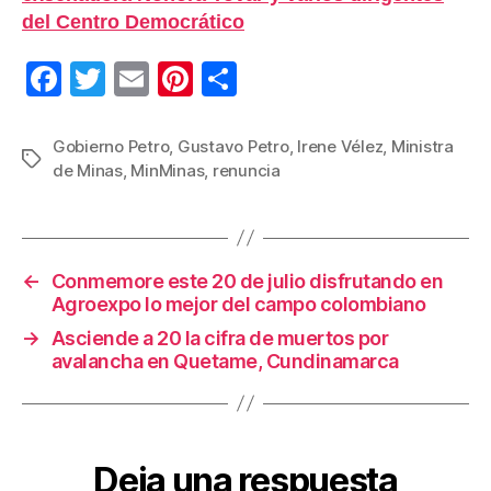
del Centro Democrático
F
T
E
Pi
C
a
wi
m
nt
o
c
tt
ail
er
m
Gobierno Petro
,
Gustavo Petro
,
Irene Vélez
,
Ministra
Etiquetas
de Minas
,
MinMinas
,
renuncia
e
er
e
p
b
st
ar
o
tir
←
Conmemore este 20 de julio disfrutando en
o
Agroexpo lo mejor del campo colombiano
k
→
Asciende a 20 la cifra de muertos por
avalancha en Quetame, Cundinamarca
Deja una respuesta