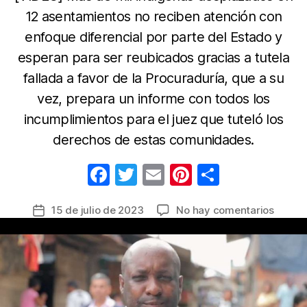
12 asentamientos no reciben atención con
enfoque diferencial por parte del Estado y
esperan para ser reubicados gracias a tutela
fallada a favor de la Procuraduría, que a su
vez, prepara un informe con todos los
incumplimientos para el juez que tuteló los
derechos de estas comunidades.
F
T
E
Pi
C
a
w
m
nt
o
en
15 de julio de 2023
No hay comentarios
Fecha
c
itt
ail
er
m
Más
de
e
er
e
p
de
la
650
b
st
ar
entrada
familia
o
tir
indíge
o
despl