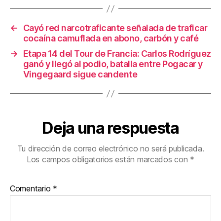
o
tir
o
←
Cayó red narcotraficante señalada de traficar
k
cocaína camuflada en abono, carbón y café
→
Etapa 14 del Tour de Francia: Carlos Rodríguez
ganó y llegó al podio, batalla entre Pogacar y
Vingegaard sigue candente
Deja una respuesta
Tu dirección de correo electrónico no será publicada.
Los campos obligatorios están marcados con
*
Comentario
*