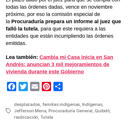
todas las órdenes dadas, vence en noviembre
próximo, por eso la comisión especial de
la
Procuraduría prepara un informe al juez que
falló la tutela
, para que este requiera a las
entidades que están incumpliendo las órdenes
emitidas.​
Lea también:
Cambia mi Casa inicia en San
Andrés: anuncian 3 mil mejoramientos de
vivienda durante este Gobierno
F
T
E
Pi
C
a
wi
m
nt
o
c
tt
ail
er
m
desplazados
,
familias indígenas
,
Indígenas
,
Jefferson Mena
,
Procuraduría General
,
Quibdó
,
Etiquetas
e
er
e
p
reubicación
,
Tutela
b
st
ar