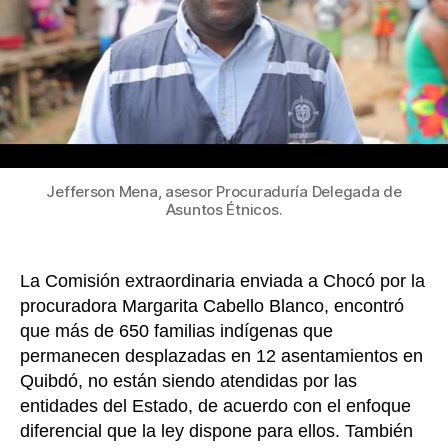
en
k
Quibd
espera
cumpli
de
fallo
de
tutela
Jefferson Mena, asesor Procuraduría Delegada de
Asuntos Étnicos.
La Comisión extraordinaria enviada a Chocó por la
procuradora Margarita Cabello Blanco, encontró
que más de 650 familias indígenas que
permanecen desplazadas en 12 asentamientos en
Quibdó, no están siendo atendidas por las
entidades del Estado, de acuerdo con el enfoque
diferencial que la ley dispone para ellos. También