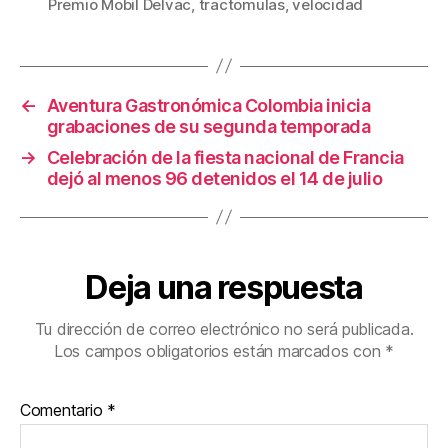
Premio Mobil Delvac
,
tractomulas
,
velocidad
b
st
ar
o
tir
o
←
Aventura Gastronómica Colombia inicia
k
grabaciones de su segunda temporada
→
Celebración de la fiesta nacional de Francia
dejó al menos 96 detenidos el 14 de julio
Deja una respuesta
Tu dirección de correo electrónico no será publicada.
Los campos obligatorios están marcados con
*
Comentario
*