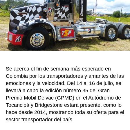
o
35
del
k
Gran
Premi
Mobil
Delvac
que
se
realiza
en
el
Se acerca el fin de semana más esperado en
Autód
Colombia por los transportadores y amantes de las
de
Tocanc
emociones y la velocidad. Del 14 al 16 de julio, se
llevará a cabo la edición número 35 del Gran
Premio Mobil Delvac (GPMD) en el Autódromo de
Tocancipá y Bridgestone estará presente, como lo
hace desde 2014, mostrando toda su oferta para el
sector transportador del país.