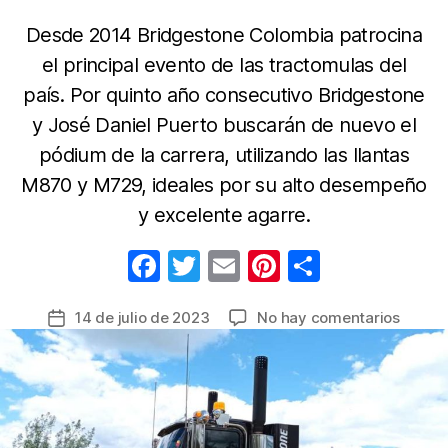
Desde 2014 Bridgestone Colombia patrocina
el principal evento de las tractomulas del
país. Por quinto año consecutivo Bridgestone
y José Daniel Puerto buscarán de nuevo el
pódium de la carrera, utilizando las llantas
M870 y M729, ideales por su alto desempeño
y excelente agarre.
F
T
E
Pi
C
a
w
m
nt
o
en
14 de julio de 2023
No hay comentarios
Fecha
c
itt
ail
er
m
Bridge
de
e
er
e
p
firme
la
para
b
st
ar
entrada
la
o
tir
Edició