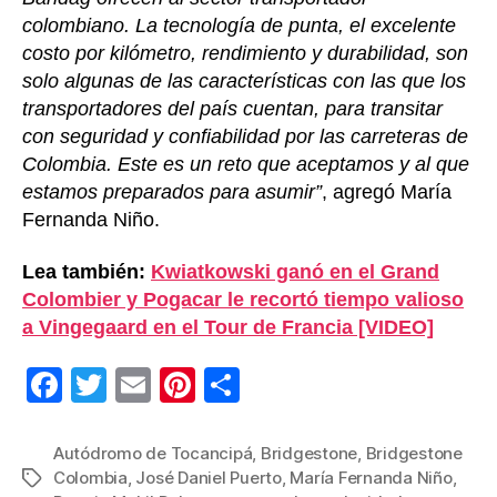
colombiano. La tecnología de punta, el excelente
costo por kilómetro, rendimiento y durabilidad, son
solo algunas de las características con las que los
transportadores del país cuentan, para transitar
con seguridad y confiabilidad por las carreteras de
Colombia. Este es un reto que aceptamos y al que
estamos preparados para asumir”
, agregó María
Fernanda Niño.
Lea también:
Kwiatkowski ganó en el Grand
Colombier y Pogacar le recortó tiempo valioso
a Vingegaard en el Tour de Francia [VIDEO]
F
T
E
Pi
C
a
wi
m
nt
o
c
tt
ail
er
m
Autódromo de Tocancipá
,
Bridgestone
,
Bridgestone
Colombia
,
José Daniel Puerto
,
María Fernanda Niño
,
Etiquetas
e
er
e
p