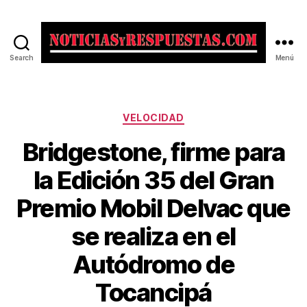
Search
Menú
Noticias
y
Respuestas
Categorías
VELOCIDAD
Bridgestone, firme para
la Edición 35 del Gran
Premio Mobil Delvac que
se realiza en el
Autódromo de
Tocancipá