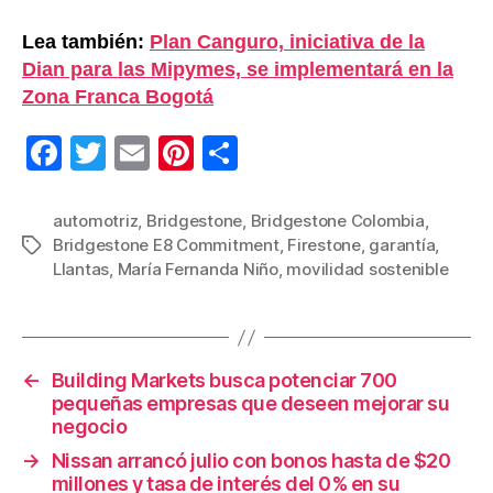
Lea también:
Plan Canguro, iniciativa de la
Dian para las Mipymes, se implementará en la
Zona Franca Bogotá
F
T
E
Pi
C
a
wi
m
nt
o
c
tt
ail
er
m
automotriz
,
Bridgestone
,
Bridgestone Colombia
,
Bridgestone E8 Commitment
,
Firestone
,
garantía
,
Etiquetas
e
er
e
p
Llantas
,
María Fernanda Niño
,
movilidad sostenible
b
st
ar
o
tir
o
←
Building Markets busca potenciar 700
k
pequeñas empresas que deseen mejorar su
negocio
→
Nissan arrancó julio con bonos hasta de $20
millones y tasa de interés del 0% en su