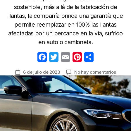
sostenible, más allá de la fabricación de
llantas, la compañía brinda una garantía que
permite reemplazar en 100% las llantas
afectadas por un percance en la vía, sufrido
en auto o camioneta.
F
T
E
Pi
C
a
w
m
nt
o
en
6 de julio de 2023
No hay comentarios
Fecha
c
itt
ail
er
m
Garant
de
e
er
e
p
permit
la
cambia
b
st
ar
entrada
sus
o
tir
llantas
o
Bridge
o
k
Firesto
en