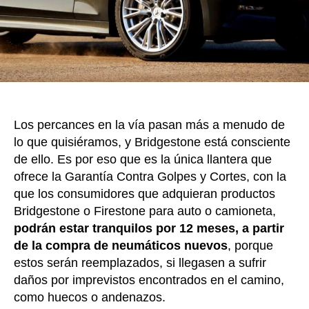
caso
de
un
golpe
o
corte
en
la
Los percances en la vía pasan más a menudo de
vía
lo que quisiéramos, y Bridgestone está consciente
de ello. Es por eso que es la única llantera que
ofrece la Garantía Contra Golpes y Cortes, con la
que los consumidores que adquieran productos
Bridgestone o Firestone para auto o camioneta,
podrán estar tranquilos por 12 meses, a partir
de la compra de neumáticos nuevos
, porque
estos serán reemplazados, si llegasen a sufrir
daños por imprevistos encontrados en el camino,
como huecos o andenazos.